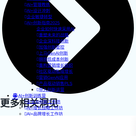
AI+管理教练
AI+设计冲刺
企业敏捷转型
AI+创新指南2025
企业如何快速采用AI
重塑未来的战略
企业深科技创新
加强创新管控
上马GenAI创新
拥抱低成本创新
重构营销增长组织
社区驱动私域增长
营销GenAI应用
产品驱动销售PLS
导入创新运营
AI+创新训练营
更多相关洞见
企业AI创新工作坊
AI+增长战略工作坊
AI+品牌增长工作坊
AI+销售增长工作坊
AI+增长黑客训练营
AI+设计思维训练营