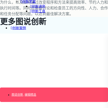
创新学堂
为什么，以及如何通过改变程序和方法来提高效率、节约人力和
创新讲座
执行时间等。同时还需要讨论和检查员工的方向性、人力、合作
创新工具
和任务分配等问题，以达到最佳解决方案。
更多图说创新
创新案例
创新智库
企业AI创新
产业创新洞察
新消费与新零售
企业技术与服务
新健康与医疗
创造DTC品牌
加速企业创新
创新业务增长
产品驱动增长
转型敏捷组织
图说创新
,
编辑精选
精益产品创新
培养创新能力
提升创新领导力