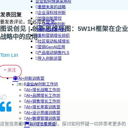
企业如何快速采用AI
重塑未来的战略
企业深科技创新
发表回复
加强创新管控
要发表评论，您必须先
登录
。
上马GenAI创新
图说创见 | 创新思维导图：5W1H框架在企业
拥抱低成本创新
战略中的应用
重构营销增长组织
社区驱动私域增长
营销GenAI应用
产品驱动销售PLS
Tom Lin
导入创新运营
+ 关注
AI+创新训练营
企业AI创新工作坊
2024-05-28
AI+增长战略工作坊
AI+品牌增长工作坊
AI+销售增长工作坊
AI+增长黑客训练营
AI+设计思维训练营
AI+敏捷管理训练营
这张信息图中提供了5个问题，探讨如何怀疑一切并思考更多的
AI+增长集思会