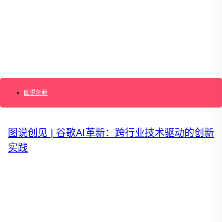
AI+敏捷管理训练营
AI+增长集思会
创新学堂
创新讲座
创新工具
创新案例
创新智库
企业AI创新
产业创新洞察
新消费与新零售
图说创新
企业技术与服务
新健康与医疗
创造DTC品牌
图说创见 | 谷歌AI革新：跨行业技术驱动的创新
加速企业创新
创新业务增长
实践
产品驱动增长
转型敏捷组织
精益产品创新
培养创新能力
提升创新领导力
运营创新转型
营销创新趋势报告
创作者中心