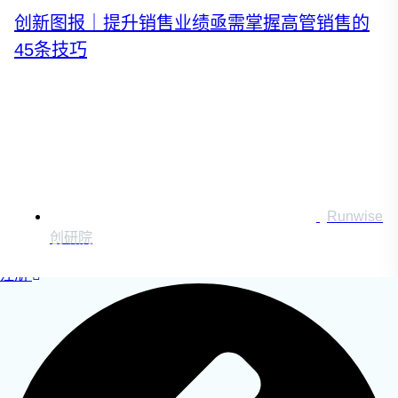
运营创新转型
创新图报｜提升销售业绩亟需掌握高管销售的
营销创新趋势报告
45条技巧
创作者中心
搜索：
Runwise
登录
创研院
|
注册