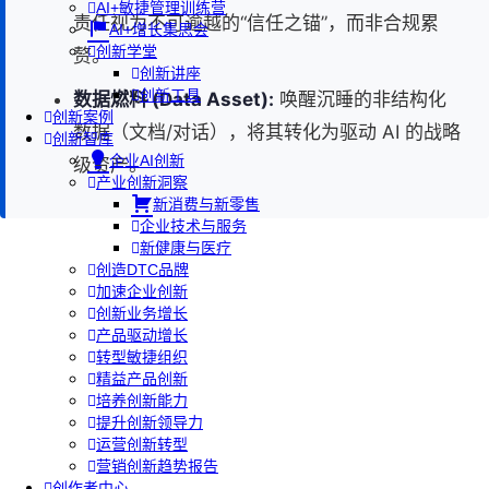
AI+敏捷管理训练营
责任视为不可逾越的“信任之锚”，而非合规累
AI+增长集思会
创新学堂
赘。
创新讲座
创新工具
数据燃料 (Data Asset):
唤醒沉睡的非结构化
创新案例
数据（文档/对话），将其转化为驱动 AI 的战略
创新智库
企业AI创新
级资产。
产业创新洞察
新消费与新零售
企业技术与服务
新健康与医疗
创造DTC品牌
加速企业创新
创新业务增长
产品驱动增长
转型敏捷组织
精益产品创新
培养创新能力
提升创新领导力
运营创新转型
营销创新趋势报告
创作者中心