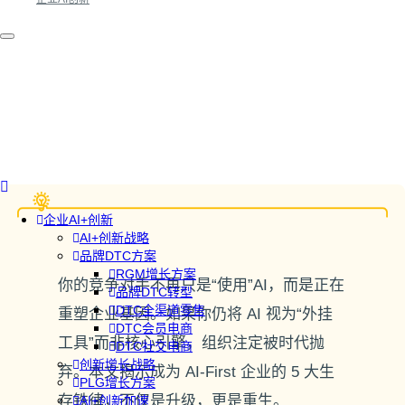
企业AI+创新
AI+创新战略
品牌DTC方案
RGM增长方案
你的竞争对手不再只是“使用”AI，而是正在
品牌DTC转型
DTC全渠道零售
重塑企业基因。如果你仍将 AI 视为“外挂
DTC会员电商
工具”而非核心引擎，组织注定被时代抛
DTC社交电商
创新增长战略
弃。本文揭示成为 AI-First 企业的 5 大生
PLG增长方案
存铁律，不仅是升级，更是重生。
AI+创新加速