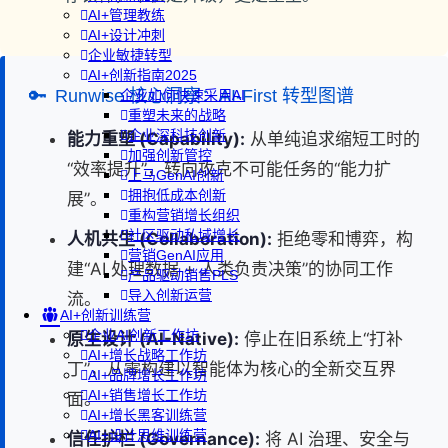
AI+管理教练
AI+设计冲刺
企业敏捷转型
AI+创新指南2025
🔑
Runwise 核心洞察：AI-First 转型图谱
企业如何快速采用AI
重塑未来的战略
企业深科技创新
能力重塑 (Capability):
从单纯追求缩短工时的
加强创新管控
“效率提升”，转向攻克不可能任务的“能力扩
上马GenAI创新
拥抱低成本创新
展”。
重构营销增长组织
社区驱动私域增长
人机共生 (Collaboration):
拒绝零和博弈，构
营销GenAI应用
建“AI 处理数据 + 人类负责决策”的协同工作
产品驱动销售PLS
导入创新运营
流。
AI+创新训练营
企业AI创新工作坊
原生设计 (AI-Native):
停止在旧系统上“打补
AI+增长战略工作坊
丁”，从零构建以智能体为核心的全新交互界
AI+品牌增长工作坊
AI+销售增长工作坊
面。
AI+增长黑客训练营
AI+设计思维训练营
信任护栏 (Governance):
将 AI 治理、安全与