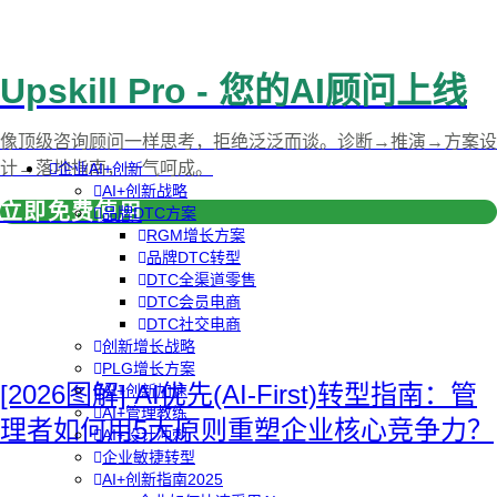
Upskill Pro - 您的AI顾问上线
像顶级咨询顾问一样思考，拒绝泛泛而谈。诊断→推演→方案设
计→落地指南，一气呵成。
企业AI+创新
AI+创新战略
立即免费使用
品牌DTC方案
RGM增长方案
品牌DTC转型
DTC全渠道零售
DTC会员电商
DTC社交电商
创新增长战略
PLG增长方案
[2026图解] AI优先(AI-First)转型指南：管
AI+创新加速
AI+管理教练
理者如何用5大原则重塑企业核心竞争力？
AI+设计冲刺
企业敏捷转型
AI+创新指南2025