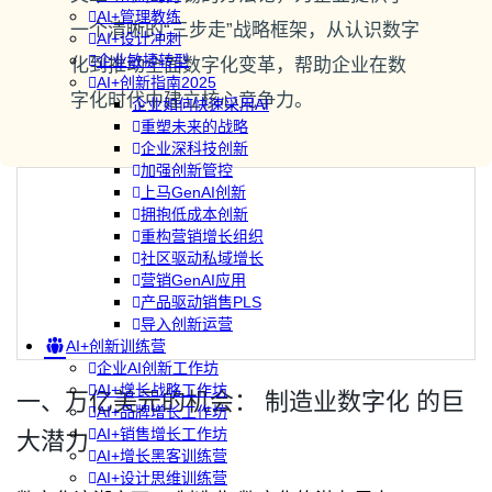
AI+管理教练
一个清晰的“三步走”战略框架，从认识数字
AI+设计冲刺
企业敏捷转型
化到推动全面数字化变革，帮助企业在数
AI+创新指南2025
字化时代中建立核心竞争力。
企业如何快速采用AI
重塑未来的战略
企业深科技创新
加强创新管控
上马GenAI创新
拥抱低成本创新
重构营销增长组织
社区驱动私域增长
营销GenAI应用
产品驱动销售PLS
导入创新运营
AI+创新训练营
企业AI创新工作坊
AI+增长战略工作坊
一、万亿美元的机会： 制造业数字化 的巨
AI+品牌增长工作坊
AI+销售增长工作坊
大潜力
AI+增长黑客训练营
AI+设计思维训练营