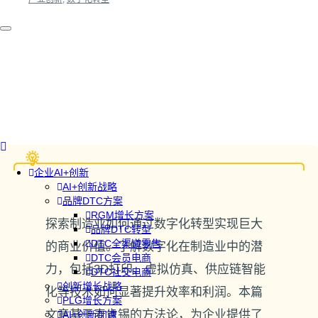
企业AI+创新
AI+创新战略
品牌DTC方案
RGM增长方案
探索制造业如何通过数字化转型实现巨大
品牌DTC转型
DTC全渠道零售
的商业价值。了解数字化在制造业中的潜
DTC会员电商
力，包括3D打印、虚拟仿真、供应链智能
DTC社交电商
创新增长战略
化等技术如何显著提升效率和利润。本篇
PLG增长方案
文章基于麦肯锡的方法论，为企业提供了
AI+创新加速