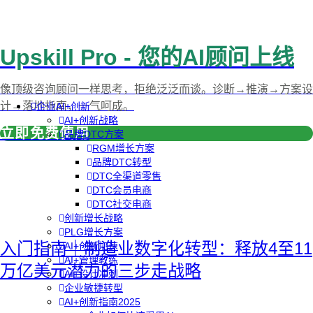
Upskill Pro - 您的AI顾问上线
像顶级咨询顾问一样思考，拒绝泛泛而谈。诊断→推演→方案设
计→落地指南，一气呵成。
企业AI+创新
AI+创新战略
立即免费使用
品牌DTC方案
RGM增长方案
品牌DTC转型
DTC全渠道零售
DTC会员电商
DTC社交电商
创新增长战略
PLG增长方案
入门指南｜制造业数字化转型：释放4至11
AI+创新加速
AI+管理教练
万亿美元潜力的三步走战略
AI+设计冲刺
企业敏捷转型
AI+创新指南2025