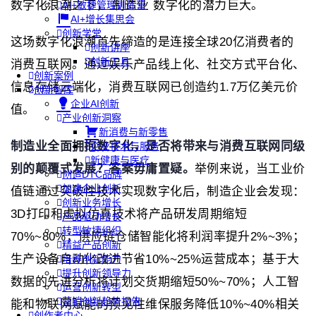
数字化浪潮之下， 制造业 数字化的潜力巨大。
AI+敏捷管理训练营
AI+增长集思会
创新学堂
这场数字化浪潮首先缔造的是连接全球20亿消费者的
创新讲座
创新工具
消费互联网。通过娱乐产品线上化、社交方式平台化、
创新案例
信息存储云端化，消费互联网已创造约1.7万亿美元价
创新智库
企业AI创新
值。
产业创新洞察
新消费与新零售
制造业全面拥抱数字化，是否将带来与消费互联网同级
企业技术与服务
新健康与医疗
别的颠覆式发展？答案毋庸置疑。
举例来说，当工业价
创造DTC品牌
加速企业创新
值链通过突破性技术实现数字化后，制造企业会发现：
创新业务增长
3D打印和虚拟仿真技术将产品研发周期缩短
产品驱动增长
转型敏捷组织
70%~80%；供应链仓储智能化将利润率提升2%~3%；
精益产品创新
生产设备自动化改进节省10%~25%运营成本；基于大
培养创新能力
提升创新领导力
数据的先进分析将计划交货期缩短50%~70%；人工智
运营创新转型
营销创新趋势报告
能和物联网赋能的预见性维保服务降低10%~40%相关
创作者中心