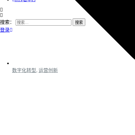
搜索：
登录
数字化转型
,
运营创新