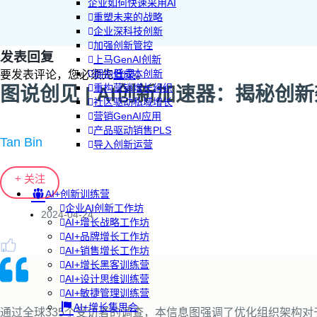
企业如何快速采用AI
重塑未来的战略
企业深科技创新
加强创新管控
发表回复
上马GenAI创新
拥抱低成本创新
要发表评论，您必须先
登录
。
重构营销增长组织
图说创见 | AI创新加速器：揭秘创
社区驱动私域增长
营销GenAI应用
产品驱动销售PLS
Tan Bin
导入创新运营
+ 关注
AI+创新训练营
企业AI创新工作坊
2024-04-24
AI+增长战略工作坊
AI+品牌增长工作坊
AI+销售增长工作坊
AI+增长黑客训练营
AI+设计思维训练营
AI+敏捷管理训练营
AI+增长集思会
通过全球335个受访者的调查，本信息图强调了优化组织架构