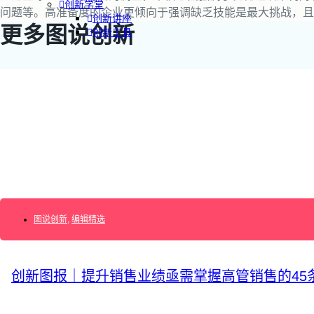
创新学堂
问题等。高准备度的企业更倾向于强调缺乏技能是最大挑战，且
创新讲座
更多图说创新
创新工具
创新案例
创新智库
企业AI创新
产业创新洞察
新消费与新零售
企业技术与服务
新健康与医疗
创造DTC品牌
图说创新
,
编辑精选
加速企业创新
创新业务增长
产品驱动增长
转型敏捷组织
创新图报｜提升销售业绩亟需掌握高管销售的45
精益产品创新
培养创新能力
提升创新领导力