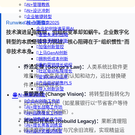
AI+管理教练
AI+设计冲刺
企业敏捷转型
Runwise 核心洞察：
AI+创新指南2025
企业如何快速采用AI
技术演进呈指数级，但组织变革却如蜗牛。企业数字化
重塑未来的战略
企业深科技创新
转型的本质是领导力挑战，核心阻碍在于“组织惯性”而
加强创新管控
非技术本身。
上马GenAI创新
拥抱低成本创新
重构营销增长组织
乔治定律 (George’s Law)：
人类系统比软件更
社区驱动私域增长
难重构。改变员工的认知和动力，远比替换硬
营销GenAI应用
产品驱动销售PLS
件系统困难得多。
导入创新运营
重塑愿景 (Change Vision)：
将转型目标转化为
AI+创新训练营
企业AI创新工作坊
员工的切身好处（如星展银行以“节省客户等待
AI+增长战略工作坊
时间”激发全员创新）。
AI+品牌增长工作坊
AI+销售增长工作坊
再造旧有系统 (Rebuild Legacy)：
果断清理阻
AI+增长黑客训练营
碍速度的“技术债”与冗余旧流程，实现精益运
AI+设计思维训练营