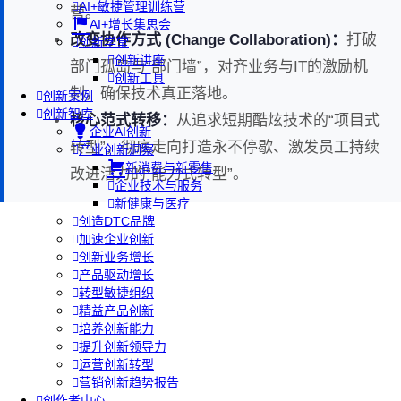
AI+敏捷管理训练营
营。
AI+增长集思会
改变协作方式 (Change Collaboration)：
打破
创新学堂
创新讲座
部门孤岛与“部门墙”，对齐业务与IT的激励机
创新工具
制，确保技术真正落地。
创新案例
创新智库
核心范式转移：
从追求短期酷炫技术的“项目式
企业AI创新
转型”，彻底走向打造永不停歇、激发员工持续
产业创新洞察
新消费与新零售
改进活力的“能力式转型”。
企业技术与服务
新健康与医疗
创造DTC品牌
加速企业创新
创新业务增长
产品驱动增长
转型敏捷组织
精益产品创新
培养创新能力
提升创新领导力
运营创新转型
营销创新趋势报告
创作者中心