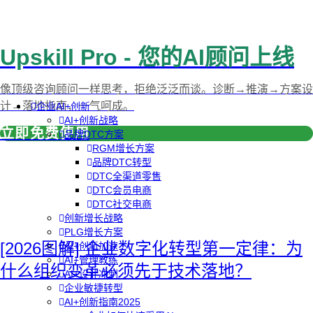
Upskill Pro - 您的AI顾问上线
像顶级咨询顾问一样思考，拒绝泛泛而谈。诊断→推演→方案设
计→落地指南，一气呵成。
企业AI+创新
AI+创新战略
立即免费使用
品牌DTC方案
RGM增长方案
品牌DTC转型
DTC全渠道零售
DTC会员电商
DTC社交电商
创新增长战略
PLG增长方案
[2026图解] 企业数字化转型第一定律：为
AI+创新加速
AI+管理教练
什么组织变革必须先于技术落地？
AI+设计冲刺
企业敏捷转型
AI+创新指南2025