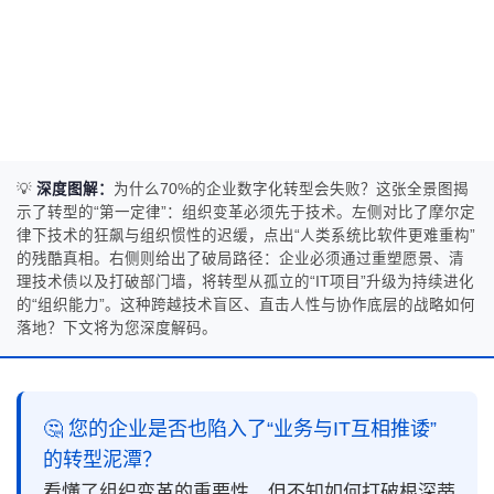
💡
深度图解：
为什么70%的企业数字化转型会失败？这张全景图揭
示了转型的“第一定律”：组织变革必须先于技术。左侧对比了摩尔定
律下技术的狂飙与组织惯性的迟缓，点出“人类系统比软件更难重构”
的残酷真相。右侧则给出了破局路径：企业必须通过重塑愿景、清
理技术债以及打破部门墙，将转型从孤立的“IT项目”升级为持续进化
的“组织能力”。这种跨越技术盲区、直击人性与协作底层的战略如何
落地？下文将为您深度解码。
🤔 您的企业是否也陷入了“业务与IT互相推诿”
的转型泥潭？
看懂了组织变革的重要性，但不知如何打破根深蒂