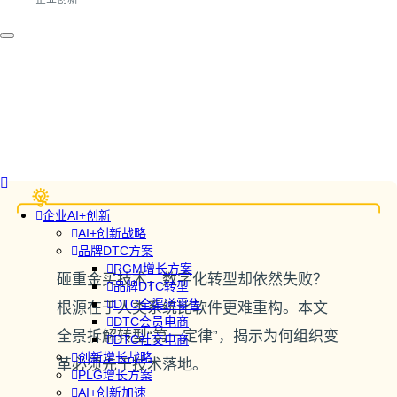
企业AI+创新
AI+创新战略
品牌DTC方案
RGM增长方案
砸重金买技术，数字化转型却依然失败？
品牌DTC转型
DTC全渠道零售
根源在于人类系统比软件更难重构。本文
DTC会员电商
全景拆解转型“第一定律”，揭示为何组织变
DTC社交电商
创新增长战略
革必须先于技术落地。
PLG增长方案
AI+创新加速