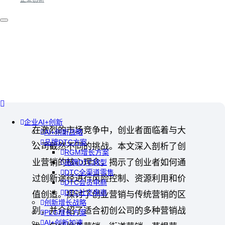
企业AI+创新
在激烈的市场竞争中，创业者面临着与大
AI+创新战略
品牌DTC方案
公司截然不同的挑战。本文深入剖析了创
RGM增长方案
业营销的核心理念，揭示了创业者如何通
品牌DTC转型
DTC全渠道零售
过创新途径进行风险控制、资源利用和价
DTC会员电商
DTC社交电商
值创造。探讨了创业营销与传统营销的区
创新增长战略
别，并介绍了适合初创公司的多种营销战
PLG增长方案
AI+创新加速