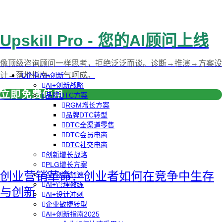
Upskill Pro - 您的AI顾问上线
像顶级咨询顾问一样思考，拒绝泛泛而谈。诊断→推演→方案设
计→落地指南，一气呵成。
企业AI+创新
AI+创新战略
立即免费使用
品牌DTC方案
RGM增长方案
品牌DTC转型
DTC全渠道零售
DTC会员电商
DTC社交电商
创新增长战略
PLG增长方案
创业营销革命：创业者如何在竞争中生存
AI+创新加速
AI+管理教练
与创新
AI+设计冲刺
企业敏捷转型
AI+创新指南2025