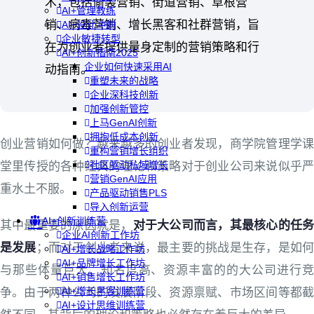
术，包括偷袭营销、街道营销、草根营
AI+管理教练
销、病毒营销、增长黑客和社群营销，旨
AI+设计冲刺
企业敏捷转型
在为创业者提供量身定制的营销策略和行
AI+创新指南2025
企业如何快速采用AI
动指南。
重塑未来的战略
企业深科技创新
加强创新管控
上马GenAI创新
拥抱低成本创新
创业营销如何做？越来越多的创业者发现，商学院管理学课
重构营销增长组织
社区驱动私域增长
堂里传授的各种经典的理论和策略对于创业公司来说似乎严
营销GenAI应用
重水土不服。
产品驱动销售PLS
导入创新运营
AI+创新训练营
其中最重要的原因就是，
对于大公司而言，其最核心的任
企业AI创新工作坊
是发展
；而对于创业者来说，最主要的挑战是生存，是如
AI+增长战略工作坊
AI+品牌增长工作坊
与那些体量巨大、知名度高、资源丰富的的大公司进行竞
AI+销售增长工作坊
AI+增长黑客训练营
争。由于两种公司的发展阶段、资源禀赋、市场区间等都截
AI+设计思维训练营