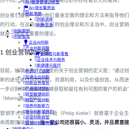
然不同，其背后的理论和策略也必然存在着巨大的差异。
AI+敏捷管理训练营
AI+增长集思会
创新学堂
创业者们亟需一些为他们量身定做的理论和方法来指导他们
创新讲座
的行动。在这些众多新兴的创业理论和方法当中，创业营销
创新工具
创新案例
就是一种至关重要的理论。
创新智库
企业AI创新
产业创新洞察
1 创业营销如何做
新消费与新零售
企业技术与服务
新健康与医疗
目前，被学术界广为接受的关于创业营销的定义是：“通过创
创造DTC品牌
加速企业创新
新的途径进行风险控制，资源利用，以及价值创造，从而进
创新业务增长
产品驱动增长
一步识别和利用那些能够获取和留住有利可图的客户的机会”
转型敏捷组织
（Morris等，2002）。
精益产品创新
培养创新能力
提升创新领导力
营销学大师菲利浦·科特勒（Philip Kotler）就曾基于企业生
运营创新转型
命周期理论提出：
当一家公司还很弱小、灵活，并且愿意
营销创新趋势报告
创作者中心