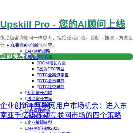
Upskill Pro - 您的AI顾问上线
像顶级咨询顾问一样思考，拒绝泛泛而谈。诊断→推演→方案设
计→落地指南，一气呵成。
企业AI+创新
AI+创新战略
立即免费使用
品牌DTC方案
RGM增长方案
品牌DTC转型
DTC全渠道零售
DTC会员电商
DTC社交电商
创新增长战略
PLG增长方案
企业创新 | 互联网用户市场机会：进入东
AI+创新加速
AI+管理教练
南亚千亿级移动互联网市场的四个策略
AI+设计冲刺
企业敏捷转型
AI+创新指南2025