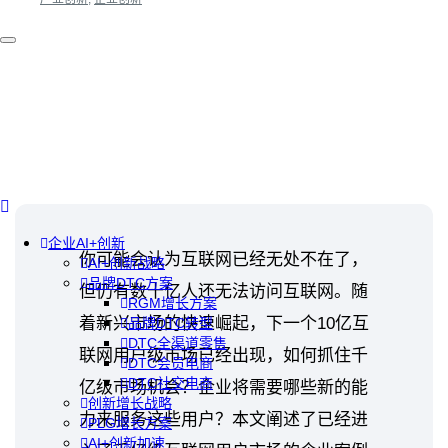
企业AI+创新
你可能会认为互联网已经无处不在了，
AI+创新战略
品牌DTC方案
但仍有数十亿人还无法访问互联网。随
RGM增长方案
着新兴市场的快速崛起，下一个10亿互
品牌DTC转型
DTC全渠道零售
联网用户级市场已经出现，如何抓住千
DTC会员电商
DTC社交电商
亿级市场机会？企业将需要哪些新的能
创新增长战略
力来服务这些用户？本文阐述了已经进
PLG增长方案
AI+创新加速