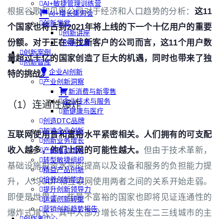
AI+敏捷管理训练营
根据谷歌和贝恩公司对于经济和人口趋势的分析：
这11
AI+增长集思会
创新学堂
个国家也将占到2021年将上线的下一个十亿用户的重要
创新讲座
份额。对于正在寻找新客户的公司而言，这11个用户数
创新工具
创新案例
量超过十亿的国家创造了巨大的机遇，同时也带来了独
创新智库
企业AI创新
特的挑战。
产业创新洞察
新消费与新零售
企业技术与服务
（1）连通性爆炸
新健康与医疗
创造DTC品牌
加速企业创新
互联网使用曾和富裕水平紧密相关。人们拥有的可支配
创新业务增长
收入越多，他们上网的可能性越大。
但由于技术革新，
产品驱动增长
转型敏捷组织
基础设施投资水平的提高以及设备和服务的负担能力提
精益产品创新
培养创新能力
升，人均GDP和互联网使用两者之间的关系开始走弱。
提升创新领导力
即便是世界上一些最不富裕的国家也即将见证连通性的
运营创新转型
营销创新趋势报告
爆炸式增长，其中大部分增长将发生在二三线城市的主
创作者中心