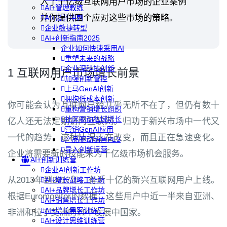
入了千亿级互联网用户市场的企业案例
AI+管理教练
并你提供四个应对这些市场的策略。
AI+设计冲刺
企业敏捷转型
AI+创新指南2025
企业如何快速采用AI
重塑未来的战略
企业深科技创新
1 互联网用户市场增长前景
加强创新管控
上马GenAI创新
拥抱低成本创新
你可能会认为互联网已经几乎无所不在了，但仍有数十
重构营销增长组织
社区驱动私域增长
亿人还无法定期访问互联网。归功于新兴市场中一代又
营销GenAI应用
一代的趋势，这种情况正在改变，而且正在急速变化。
产品驱动销售PLS
导入创新运营
企业将需要新的技能来为千亿级市场机会服务。
AI+创新训练营
企业AI创新工作坊
从2013年到2017年，有近十亿的新兴互联网用户上线。
AI+增长战略工作坊
AI+品牌增长工作坊
根据Euromonitor的数据：这些用户中近一半来自亚洲、
AI+销售增长工作坊
AI+增长黑客训练营
非洲和拉丁美洲的11个发展中国家。
AI+设计思维训练营