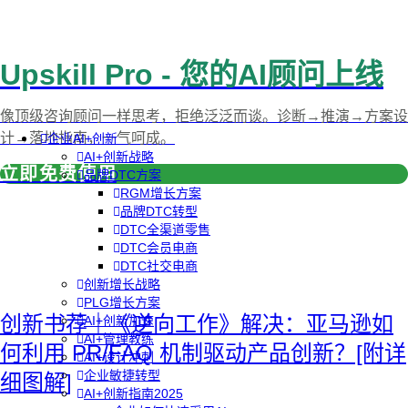
Upskill Pro - 您的AI顾问上线
像顶级咨询顾问一样思考，拒绝泛泛而谈。诊断→推演→方案设
计→落地指南，一气呵成。
企业AI+创新
AI+创新战略
立即免费使用
品牌DTC方案
RGM增长方案
品牌DTC转型
DTC全渠道零售
DTC会员电商
DTC社交电商
创新增长战略
PLG增长方案
创新书荐｜《逆向工作》解决：亚马逊如
AI+创新加速
AI+管理教练
何利用 PR/FAQ 机制驱动产品创新？[附详
AI+设计冲刺
企业敏捷转型
细图解]
AI+创新指南2025