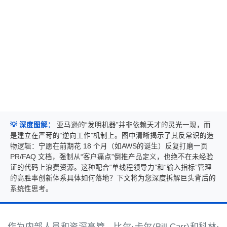
💡 深度图解：
亚马逊的“发明机器”并非依赖天才的灵光一现，而
是建立在严苛的“逆向工作”机制上。图中清晰揭示了其反常识的造
物逻辑：宁愿在前期花 18 个月（如AWS的诞生）反复打磨一页
PR/FAQ 文档，强制从“客户痛点”倒推产品定义，也绝不在未经验
证的代码上浪费资源。这种配合“单线程领导力”和“输入指标”管理
的高胜率创新体系具体如何落地？下文将为您深度拆解巨头背后的
系统性思考。
作为内部人员和资深高管，比尔·卡尔(Bill Carr)和科林·