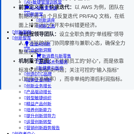
AI+敏捷管理训练营
前置定义重于快速迭代：
以 AWS 为例，团队在
AI+增长集思会
创新学堂
前期花费 18 个月反复迭代 PR/FAQ 文档，在纸
创新讲座
面上排雷远比在开发中纠错更经济。
创新工具
创新案例
单线程领导团队：
设立全职负责的“单线程”领导
创新智库
人，消除跨部门协同摩擦与兼职心态，确保全力
企业AI创新
产业创新洞察
聚焦创新。
新消费与新零售
机制重于意图：
不依赖员工的“好心”，而是依靠
企业技术与服务
新健康与医疗
标准化机制解决问题；关注可控的“输入指标”
创造DTC品牌
（如库存准确率），而非单纯的滞后利润指标。
加速企业创新
创新业务增长
产品驱动增长
转型敏捷组织
精益产品创新
培养创新能力
提升创新领导力
运营创新转型
营销创新趋势报告
创作者中心