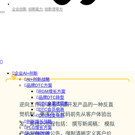
企业创新
,
创新能力
,
创新领导力
企业AI+创新
AI+创新战略
品牌DTC方案
RGM增长方案
品牌DTC转型
DTC全渠道零售
逆向工作法”是亚马逊开发产品的一种反直
DTC会员电商
觉机制，要求在写代码前先从客户体验出
DTC社交电商
创新增长战略
发。其核心流程包括： 撰写新闻稿： 模拟
PLG增长方案
产品发布时的公告，强制清晰定义客户价
AI+创新加速