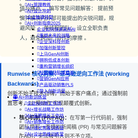
AI+管理教练
值与痛点 。 编写常见问题解答： 提前预
AI+设计冲刺
企业敏捷转型
演并解决内外部可能提出的尖锐问题，规
AI+创新指南2025
避风险 。 单线程团队： 设立全职负责
企业如何快速采用AI
重塑未来的战略
人，避免跨部门协作的摩擦 。
企业深科技创新
加强创新管控
上马GenAI创新
拥抱低成本创新
重构营销增长组织
社区驱动私域增长
Runwise 核心洞察：亚马逊逆向工作法 (Working
营销GenAI应用
Backwards)
产品驱动销售PLS
导入创新运营
创新不始于技术自嗨，而始于客户痛点；通过强制前
AI+创新训练营
置思考，以“慢动作”实现颠覆式创新。
企业AI创新工作坊
AI+增长战略工作坊
AI+品牌增长工作坊
核心机制 (PR/FAQ)：
在写第一行代码前，强制
AI+销售增长工作坊
团队撰写一页模拟新闻稿 (PR) 与常见问题解答
AI+增长黑客训练营
AI+设计思维训练营
(FAQ)，无法吸引人则不予立项。