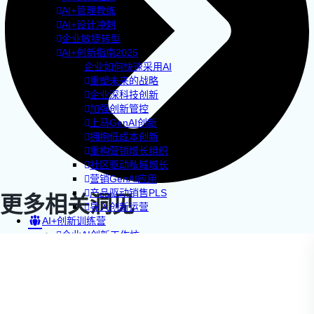
AI+管理教练
AI+设计冲刺
企业敏捷转型
AI+创新指南2025
企业如何快速采用AI
重塑未来的战略
企业深科技创新
加强创新管控
上马GenAI创新
拥抱低成本创新
重构营销增长组织
社区驱动私域增长
营销GenAI应用
产品驱动销售PLS
更多相关洞见
导入创新运营
AI+创新训练营
企业AI创新工作坊
AI+增长战略工作坊
AI+品牌增长工作坊
AI+销售增长工作坊
AI+增长黑客训练营
AI+设计思维训练营