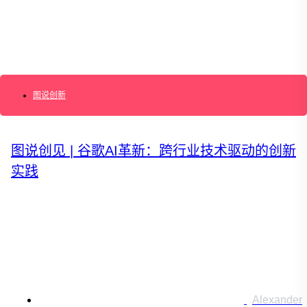
AI+敏捷管理训练营
AI+增长集思会
创新学堂
创新讲座
创新工具
创新案例
创新智库
图说创新
企业AI创新
产业创新洞察
新消费与新零售
企业技术与服务
图说创见 | 谷歌AI革新：跨行业技术驱动的创新
新健康与医疗
实践
创造DTC品牌
加速企业创新
创新业务增长
产品驱动增长
转型敏捷组织
精益产品创新
培养创新能力
提升创新领导力
运营创新转型
营销创新趋势报告
Alexander
创作者中心