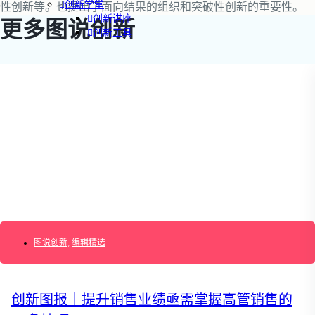
创新学堂
性创新等。也提出了面向结果的组织和突破性创新的重要性。
创新讲座
更多图说创新
创新工具
创新案例
创新智库
企业AI创新
产业创新洞察
新消费与新零售
企业技术与服务
新健康与医疗
创造DTC品牌
加速企业创新
图说创新
创新业务增长
,
编辑精选
产品驱动增长
转型敏捷组织
精益产品创新
创新图报｜提升销售业绩亟需掌握高管销售的
培养创新能力
提升创新领导力