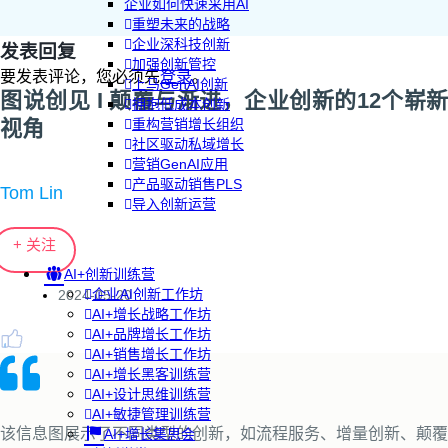
企业如何快速采用AI
重塑未来的战略
企业深科技创新
发表回复
加强创新管控
要发表评论，您必须先
登录
。
上马GenAI创新
图说创见 I 颠覆与渐进，企业创新的12个崭新
拥抱低成本创新
视角
重构营销增长组织
社区驱动私域增长
营销GenAI应用
产品驱动销售PLS
Tom Lin
导入创新运营
+ 关注
AI+创新训练营
企业AI创新工作坊
2024-05-20
AI+增长战略工作坊
AI+品牌增长工作坊
AI+销售增长工作坊
AI+增长黑客训练营
AI+设计思维训练营
AI+敏捷管理训练营
该信息图展示了不同类型的创新，如流程服务、增量创新、颠覆
AI+增长集思会