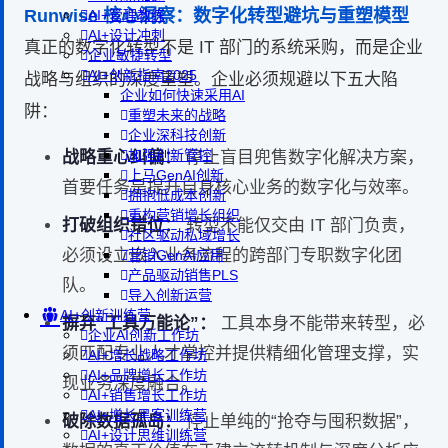
Runwise 核心洞察：数字化转型避坑与重塑模型
AI+管理教练
AI+设计冲刺
真正的数字化转型不是 IT 部门的系统采购，而是企业
企业敏捷转型
AI+创新指南2025
战略与组织的深度重塑。企业必须规避以下五大陷
企业如何快速采用AI
阱：
重塑未来的战略
企业深科技创新
加强创新管控
战略重心纠偏：
停止盲目兜售数字化解决方案，
上马GenAI创新
首要任务是提升自身核心业务的数字化与效率。
拥抱低成本创新
重构营销增长组织
打破组织错位：
转型不能仅交由 IT 部门负责，
社区驱动私域增长
必须设立嵌入业务流程的跨部门专职数字化团
营销GenAI应用
产品驱动销售PLS
队。
导入创新运营
AI+创新训练营
摒弃“工具万能论”：
工具本身不能带来转型，必
企业AI创新工作坊
须匹配专业人才掌控并提供精细化管理支撑，实
AI+增长战略工作坊
AI+品牌增长工作坊
现业务深度融合。
AI+销售增长工作坊
AI+增长黑客训练营
破除数据孤岛：
停止单纯的“抢夺与囤积数据”，
AI+设计思维训练营