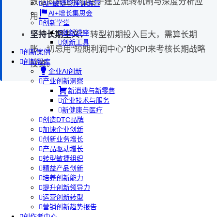
数据的真正价值在于建立流转机制与深度分析应
AI+敏捷管理训练营
AI+增长集思会
用。
创新学堂
创新讲座
坚持长期主义：
转型初期投入巨大，需算长期
创新工具
账，切忌用“短期利润中心”的KPI来考核长期战略
创新案例
创新智库
投资。
企业AI创新
产业创新洞察
新消费与新零售
企业技术与服务
新健康与医疗
创造DTC品牌
加速企业创新
创新业务增长
产品驱动增长
转型敏捷组织
精益产品创新
培养创新能力
提升创新领导力
运营创新转型
营销创新趋势报告
创作者中心