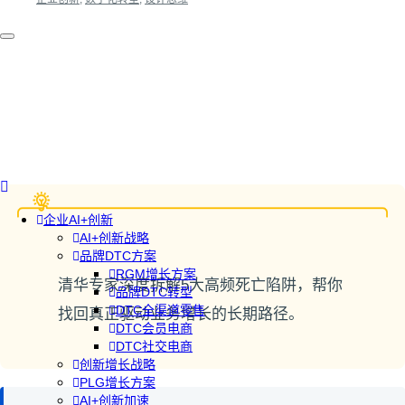
企业AI+创新
AI+创新战略
品牌DTC方案
RGM增长方案
清华专家深度拆解5大高频死亡陷阱，帮你
品牌DTC转型
DTC全渠道零售
找回真正驱动业务增长的长期路径。
DTC会员电商
DTC社交电商
创新增长战略
PLG增长方案
AI+创新加速