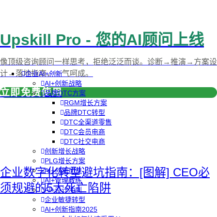
Upskill Pro - 您的AI顾问上线
像顶级咨询顾问一样思考，拒绝泛泛而谈。诊断→推演→方案设
计→落地指南，一气呵成。
企业AI+创新
AI+创新战略
立即免费使用
品牌DTC方案
RGM增长方案
品牌DTC转型
DTC全渠道零售
DTC会员电商
DTC社交电商
创新增长战略
PLG增长方案
企业数字化转型避坑指南：[图解] CEO必
AI+创新加速
AI+管理教练
须规避的5大死亡陷阱
AI+设计冲刺
企业敏捷转型
AI+创新指南2025