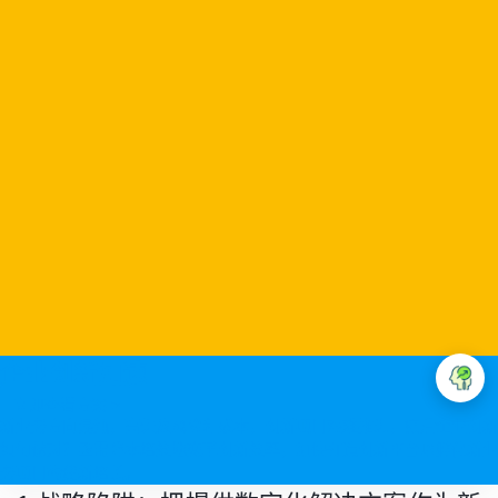
企业创新加速
立即查看方案 >
新业务方向混沌，高失败风险和成本，创新项目艰难推进，疫后企业创新
如何做对？亟需降本增效地变革创新效率，加快打造创新平台以孵化新业
务项目构建新增长。