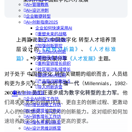
AI+管理教练
AI+设计冲刺
企业敏捷转型
AI+创新指南2025
企业如何快速采用AI
重塑未来的战略
上两篇说到了 中国数字化 转型人才培养顶
企业深科技创新
加强创新管控
层设计的
《趋势分析篇》
、
《人才标准
上马GenAI创新
拥抱低成本创新
篇》
。今天给大家分享
《人才发展》
主题。
重构营销增长组织
社区驱动私域增长
对于处于 中国数字化 转型关键期的组织而言，人员结
营销GenAI应用
产品驱动销售PLS
构更为多元化，更多的
千禧一代
（Millennials，1982-
导入创新运营
2000出生）
员工正逐步成为数字化转型的主力军
。他
AI+创新训练营
企业AI创新工作坊
们渴求更宽松的创新环境、更自主的创新过程、更激动
AI+增长战略工作坊
AI+品牌增长工作坊
人心的创新意义、更强大的创新能力。这对组织如何加
AI+销售增长工作坊
速培养数字化人才提出了更高的要求。
AI+增长黑客训练营
AI+设计思维训练营