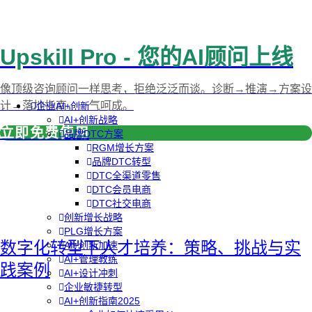
Upskill Pro - 您的AI顾问上线
像顶级咨询顾问一样思考，拒绝泛泛而谈。诊断→推演→方案设
计→落地指南，一气呵成。
企业AI+创新
AI+创新战略
立即免费使用
品牌DTC方案
RGM增长方案
品牌DTC转型
DTC全渠道零售
DTC会员电商
DTC社交电商
创新增长战略
PLG增长方案
数字化转型下人才培养：策略、挑战与实
AI+创新加速
AI+管理教练
践案例
AI+设计冲刺
企业敏捷转型
AI+创新指南2025