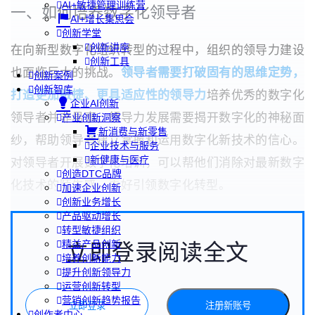
AI+敏捷管理训练营
一、如何培养数字化领导者
AI+增长集思会
创新学堂
创新讲座
在向新型数字化组织转型的过程中，组织的领导力建设
创新工具
也面临巨大的挑战。
领导者需要打破固有的思维定势，
创新案例
创新智库
打造更加敏捷、更具适应性的领导力
培养优秀的数字化
企业AI创新
领导者并非易事，领导力发展需要揭开数字化的神秘面
产业创新洞察
新消费与新零售
纱，帮助领导者建立掌握和运用数字化新技术的信心。
企业技术与服务
新健康与医疗
对领导者开展数字化培训，可以帮他们消除对最新数字
创造DTC品牌
化技术的陌生感，更好引领数字化转型。
加速企业创新
创新业务增长
产品驱动增长
转型敏捷组织
精益产品创新
立即登录阅读全文
培养创新能力
提升创新领导力
运营创新转型
营销创新趋势报告
立即登录
注册新账号
创作者中心