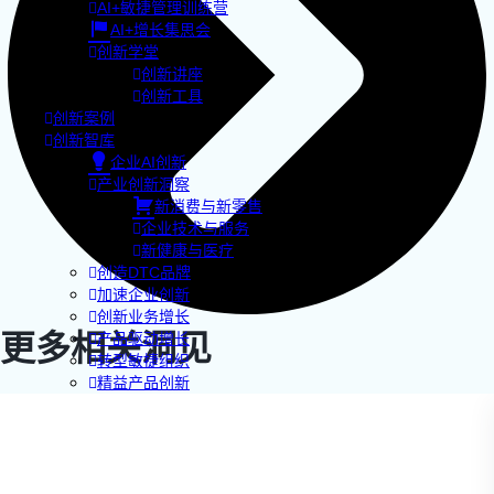
AI+敏捷管理训练营
AI+增长集思会
创新学堂
创新讲座
创新工具
创新案例
创新智库
企业AI创新
产业创新洞察
新消费与新零售
企业技术与服务
新健康与医疗
创造DTC品牌
加速企业创新
创新业务增长
更多相关洞见
产品驱动增长
转型敏捷组织
精益产品创新
培养创新能力
提升创新领导力
运营创新转型
营销创新趋势报告
创作者中心