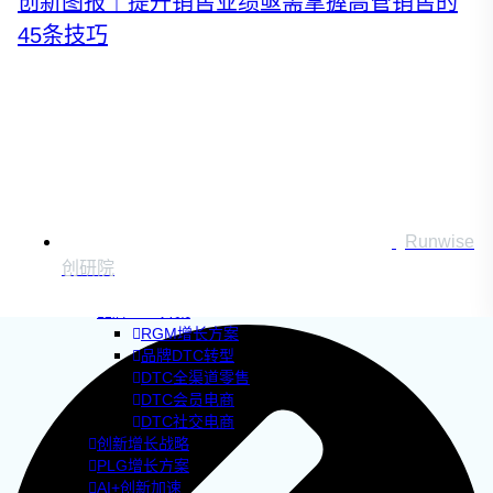
创新图报｜提升销售业绩亟需掌握高管销售的
45条技巧
Runwise
企业AI+创新
创研院
AI+创新战略
品牌DTC方案
RGM增长方案
品牌DTC转型
DTC全渠道零售
DTC会员电商
DTC社交电商
创新增长战略
PLG增长方案
AI+创新加速