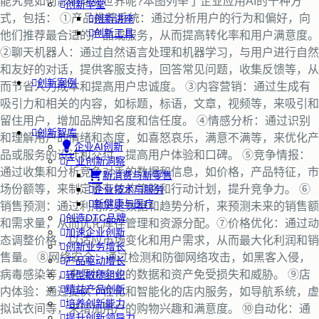
能究竟如何影响商业世界呢?本图列举了企业应用AI的十种方
创新学堂
式，包括： ①产品推荐系统：通过分析用户的行为和偏好，向
创新讲座
创新工具
他们推荐最合适的产品或服务，从而提高转化率和用户满意度。
②聊天机器人：通过自然语言处理和机器学习，与用户进行自然
和友好的对话，提供客服支持，回答常见问题，收集反馈等，从
创新案例
而节省人力成本和提高用户忠诚度。 ③内容营销：通过生成有
吸引力和相关的内容，如标题，标语，文章，视频等，来吸引和
留住用户，增加品牌知名度和信任度。 ④情感分析：通过识别
创新智库
和理解用户的情绪和态度，如喜怒哀乐，满意不满等，来优化产
企业AI创新
品或服务的设计和交付，提高用户体验和口碑。 ⑤竞争情报：
产业创新洞察
通过收集和分析竞争对手的数据和信息，如价格，产品特征，市
新消费与新零售
场份额等，来制定更有效的策略和行动计划，提升竞争力。 ⑥
企业技术与服务
新健康与医疗
销售预测：通过利用历史数据和趋势分析，来预测未来的销售额
创造DTC品牌
和需求量，从而优化库存管理和资源分配。⑦价格优化：通过动
加速企业创新
态调整价格，以适应市场变化和用户需求，从而最大化利润和销
创新业务增长
售量。 ⑧网络安全：通过检测和防御网络攻击，如黑客入侵，
产品驱动增长
病毒感染等，来保护企业的数据和资产免受损失和威胁。 ⑨店
转型敏捷组织
精益产品创新
内体验：通过提供个性化和智能化的店内服务，如导航系统，虚
培养创新能力
拟试衣间等，来增加用户的购物兴趣和满意度。 ⑩自动化：通
提升创新领导力