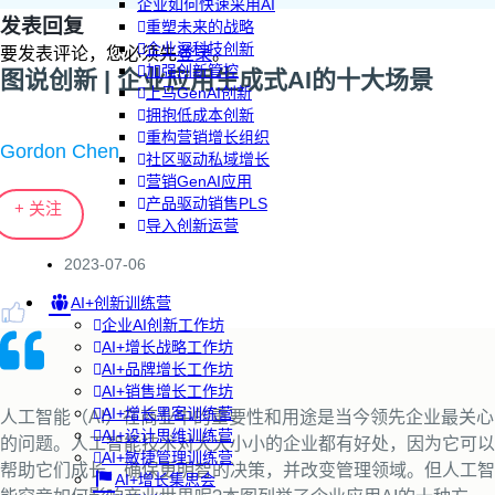
企业如何快速采用AI
发表回复
重塑未来的战略
企业深科技创新
要发表评论，您必须先
登录
。
加强创新管控
图说创新 | 企业应用生成式AI的十大场景
上马GenAI创新
拥抱低成本创新
重构营销增长组织
Gordon Chen
社区驱动私域增长
营销GenAI应用
产品驱动销售PLS
+ 关注
导入创新运营
2023-07-06
AI+创新训练营
企业AI创新工作坊
AI+增长战略工作坊
AI+品牌增长工作坊
AI+销售增长工作坊
AI+增长黑客训练营
人工智能（AI）在商业中的重要性和用途是当今领先企业最关心
AI+设计思维训练营
的问题。人工智能技术对大大小小的企业都有好处，因为它可以
AI+敏捷管理训练营
帮助它们成长，确保更明智的决策，并改变管理领域。但人工智
AI+增长集思会