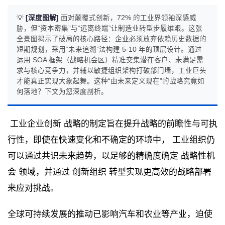
💡
[深度图解]
面对颠覆式创新，72% 的工业界领袖深感威
胁，但“资本密集”与“远离终端”让制造业转型步履维艰。这张
全景图揭示了破局的核心路径：企业必须放弃依赖历史数据的
短期规划，采用“未来追溯”法构建 5-10 年的顶层设计。通过
运用 SOA 框架（战略机会区）精准交集潜在客户、未满足需
求与核心竞争力，并辅以敏捷组织架构打破部门墙，工业巨头
才能真正实现大象起舞。这种“由未来定义现在”的战略究竟如
何落地？下文为您深度剖析。
工业企业创新 战略的制定旨在提升战略的前瞻性与可执
行性，即使在快速变化和不确定的环境中， 工业组织仍
可以通过共识未来趋势，以足够的精确度确定 战略性机
会 领域，并通过 创新组织 转型实现更高效的战略部署
来应对挑战。
全球可持续发展的推动已影响汽车和农业等产业，迫使