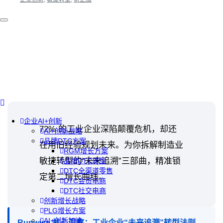
企业AI+创新
72% 的工业企业深陷颠覆危机，却还
AI+创新战略
品牌DTC方案
在用旧经验规划未来。为你拆解制造业
RGM增长方案
敏捷转型的“未来追溯”三部曲，精准锁
品牌DTC转型
DTC全渠道零售
定第二增长曲线。
DTC会员电商
DTC社交电商
创新增长战略
PLG增长方案
AI+创新加速
Runwise 核心洞察：工业企业“未来追溯”转型法则