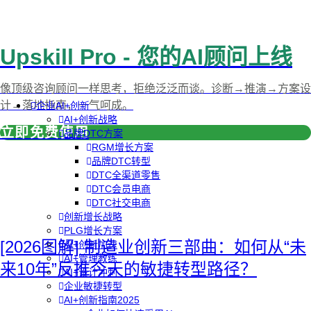
Upskill Pro - 您的AI顾问上线
像顶级咨询顾问一样思考，拒绝泛泛而谈。诊断→推演→方案设
计→落地指南，一气呵成。
企业AI+创新
AI+创新战略
立即免费使用
品牌DTC方案
RGM增长方案
品牌DTC转型
DTC全渠道零售
DTC会员电商
DTC社交电商
创新增长战略
PLG增长方案
[2026图解] 制造业创新三部曲：如何从“未
AI+创新加速
AI+管理教练
来10年”反推今天的敏捷转型路径？
AI+设计冲刺
企业敏捷转型
AI+创新指南2025