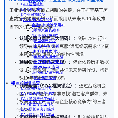
AI+管理教练
AI+设计冲刺
工业企业破局颠覆式创新的关键，在于摒弃基于历
企业敏捷转型
史数据的短期规划，转而采用从未来 5-10 年反推
AI+创新指南2025
企业如何快速采用AI
当下的“未来追溯”战略。
重塑未来的战略
企业深科技创新
认知破局（直面三大阻碍）：
突破 72% 行业
加强创新管控
领导者的威胁焦虑，克服“远离终端需求”与“资
上马GenAI创新
拥抱低成本创新
本密集导致转身难”的结构性困境。
重构营销增长组织
顶层设计（构建未来观）：
停止依赖历史数据
社区驱动私域增长
营销GenAI应用
做 1-3 年规划，转而共识未来趋势假设，构建
产品驱动销售PLS
5-10 年的长远“未来观”。
导入创新运营
AI+创新训练营
领域聚焦（SOA 框架锁定）：
通过战略机会
企业AI创新工作坊
区 (SOA) 框架，精准寻找“潜在客户群体、未
AI+增长战略工作坊
AI+品牌增长工作坊
被满足的用户需求与企业核心竞争力”的三者
AI+销售增长工作坊
交集。
AI+增长黑客训练营
AI+设计思维训练营
组织转型（构建敏捷架构）：
引入敏捷机制与