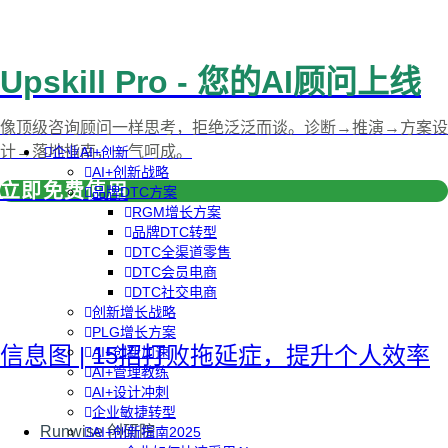
Upskill Pro - 您的AI顾问上线
像顶级咨询顾问一样思考，拒绝泛泛而谈。诊断→推演→方案设
计→落地指南，一气呵成。
企业AI+创新
AI+创新战略
立即免费使用
品牌DTC方案
RGM增长方案
品牌DTC转型
DTC全渠道零售
DTC会员电商
DTC社交电商
创新增长战略
PLG增长方案
信息图 | 15招打败拖延症，提升个人效率
AI+创新加速
AI+管理教练
AI+设计冲刺
企业敏捷转型
Runwise 创研院
AI+创新指南2025