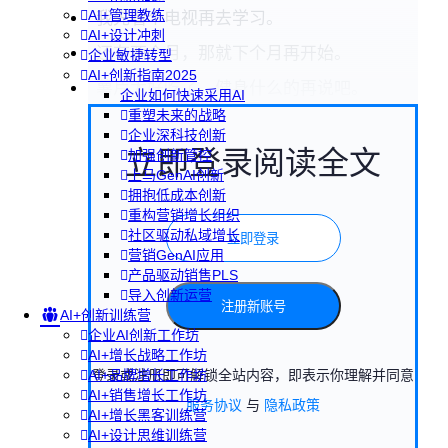
AI+管理教练
我先看个电视再去学习。
AI+设计冲刺
还有两个月，那就下个月再开始。
企业敏捷转型
AI+创新指南2025
薯片太好吃了，健身什么的再说吧。
企业如何快速采用AI
重塑未来的战略
企业深科技创新
立即登录阅读全文
加强创新管控
上马GenAI创新
拥抱低成本创新
重构营销增长组织
社区驱动私域增长
立即登录
营销GenAI应用
产品驱动销售PLS
导入创新运营
注册新账号
AI+创新训练营
企业AI创新工作坊
AI+增长战略工作坊
登录或注册即可解锁全站内容，即表示你理解并同意
AI+品牌增长工作坊
AI+销售增长工作坊
服务协议
与
隐私政策
AI+增长黑客训练营
AI+设计思维训练营