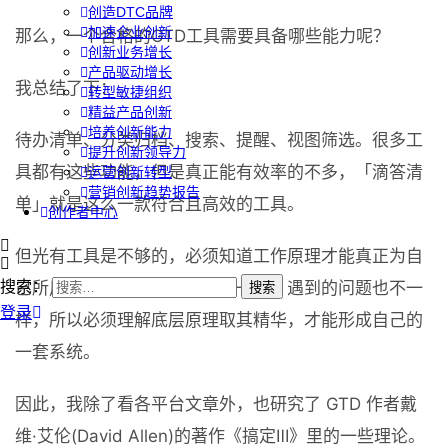
创造DTC品牌
加速企业创新
那么，一个合格的GTD工具需要具备哪些能力呢？
创新业务增长
产品驱动增长
我总结了下：
转型敏捷组织
精益产品创新
培养创新能力
待办清单、分类归档、搜索、提醒、视图筛选。很多工
提升创新领导力
具都有这些功能，但是真正能有效率的不多，「滴答清
运营创新转型
营销创新趋势报告
单」就是这么一款符合且高效的工具。
创作者中心
但光有工具是不够的，必须知道工作原理才能真正为自
己所用。因为每个人的情况不一样，遇到的问题也不一
搜索：
登录
样，所以必须理解底层原理取其精华，才能形成自己的
一套系统。
因此，我除了看各平台文章外，也研究了 GTD 作者戴
维·艾伦(David Allen)的著作《搞定Ⅲ》里的一些理论。