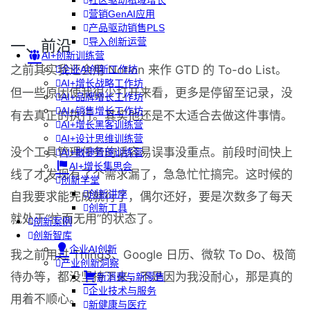
社区驱动私域增长
营销GenAI应用
产品驱动销售PLS
导入创新运营
一、前沿
AI+创新训练营
之前其实我还会用 Notion 来作 GTD 的 To-do List。
企业AI创新工作坊
AI+增长战略工作坊
但一些原因使我很少打开来看，更多是停留至记录，没
AI+品牌增长工作坊
AI+销售增长工作坊
有去真正的执行。其实他还是不太适合去做这件事情。
AI+增长黑客训练营
AI+设计思维训练营
没个工具管理任务的话容易误事没重点。前段时间快上
AI+敏捷管理训练营
AI+增长集思会
线了才发现有了个需求漏了，急急忙忙搞完。这时候的
创新学堂
创新讲座
自我要求能完成就行了，偶尔还好，要是次数多了每天
创新工具
就处于“忙而无用”的状态了。
创新案例
创新智库
企业AI创新
我之前用过 Thing3、Google 日历、微软 To Do、极简
产业创新洞察
待办等，都没坚持下来，不是因为我没耐心，那是真的
新消费与新零售
企业技术与服务
用着不顺心。
新健康与医疗