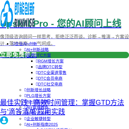
Upskill Pro - 您的AI顾问上线
像顶级咨询顾问一样思考，拒绝泛泛而谈。诊断→推演→方案设
计→落地指南，一气呵成。
企业AI+创新
AI+创新战略
立即免费使用
品牌DTC方案
RGM增长方案
品牌DTC转型
DTC全渠道零售
DTC会员电商
DTC社交电商
创新增长战略
PLG增长方案
最佳实践 | 高效时间管理：掌握GTD方法
AI+创新加速
AI+管理教练
与’滴答清单’应用实践
AI+设计冲刺
企业敏捷转型
AI+创新指南2025