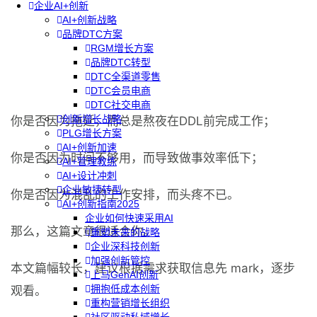
企业AI+创新
AI+创新战略
品牌DTC方案
RGM增长方案
品牌DTC转型
DTC全渠道零售
DTC会员电商
DTC社交电商
创新增长战略
你是否因为拖延，而总是熬夜在DDL前完成工作；
PLG增长方案
AI+创新加速
你是否因为时间不够用，而导致做事效率低下；
AI+管理教练
AI+设计冲刺
企业敏捷转型
你是否因为混乱的工作安排，而头疼不已。
AI+创新指南2025
企业如何快速采用AI
那么，这篇文章很适合你。
重塑未来的战略
企业深科技创新
加强创新管控
本文篇幅较长，建议根据需求获取信息先 mark，逐步
上马GenAI创新
拥抱低成本创新
观看。
重构营销增长组织