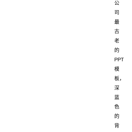
公
司
最
古
老
的
PPT
模
板，
深
蓝
色
的
背