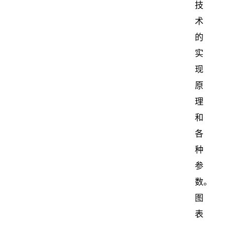
技
术
的
实
现
原
理
和
各
种
参
数。
图
表