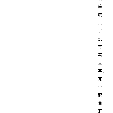
策
层
几
乎
没
有
看
文
字，
完
全
跟
着
汇