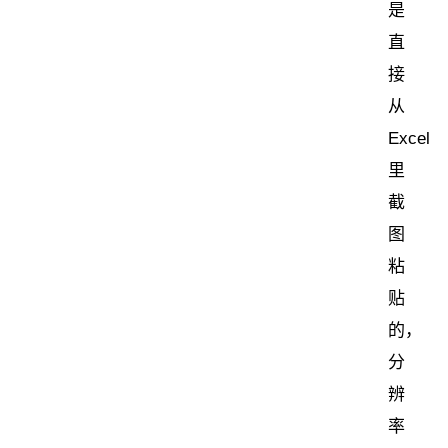
是
直
接
从
Excel
里
截
图
粘
贴
的，
分
辨
率