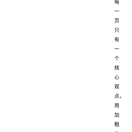
每
一
页
只
有
一
个
核
心
观
点，
用
加
粗