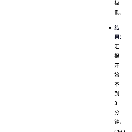
极
低。
结
果：
汇
报
开
始
不
到
3
分
钟，
CEO