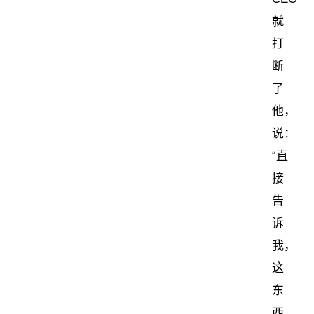
就
打
断
了
他，
说：
“直
接
告
诉
我，
这
东
西