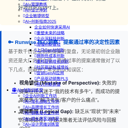
AI+管理教练
好项目死在PPT上。
AI+设计冲刺
企业敏捷转型
AI+创新指南2025
企业如何快速采用AI
重塑未来的战略
企业深科技创新
🔑 Runwise 核心洞察：提案通过率的决定性因素
加强创新管控
上马GenAI创新
基于数千份企业创新提案的复盘，无论是初创企业融
拥抱低成本创新
资还是大厂内部立项，高通过率的提案通常做对了以
重构营销增长组织
社区驱动私域增长
下几点，而避开了常见的认知误区：
营销GenAI应用
产品驱动销售PLS
视角错位 (Mistake of Perspective):
失败的
导入创新运营
AI+创新训练营
提案往往沉迷于“我的技术有多牛”，而成功的提
企业AI创新工作坊
案聚焦于“解决老板/客户的什么痛点”。
AI+增长战略工作坊
AI+品牌增长工作坊
逻辑断层 (Logical Gap):
缺乏从“现状”到“未来”
AI+销售增长工作坊
AI+增长黑客训练营
的清晰路径，导致决策者无法评估风险与回报
AI+设计思维训练营