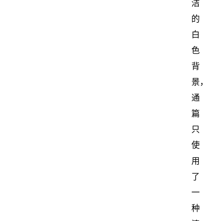
洁
的
白
色
背
景，
通
篇
只
使
用
了
一
种