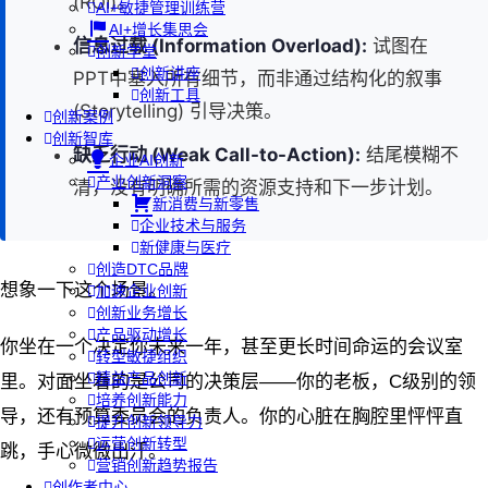
(ROI)。
AI+敏捷管理训练营
AI+增长集思会
信息过载 (Information Overload):
试图在
创新学堂
创新讲座
PPT中塞入所有细节，而非通过结构化的叙事
创新工具
(Storytelling) 引导决策。
创新案例
创新智库
缺乏行动 (Weak Call-to-Action):
结尾模糊不
企业AI创新
产业创新洞察
清，没有明确所需的资源支持和下一步计划。
新消费与新零售
企业技术与服务
新健康与医疗
创造DTC品牌
想象一下这个场景。
加速企业创新
创新业务增长
产品驱动增长
你坐在一个决定你未来一年，甚至更长时间命运的会议室
转型敏捷组织
精益产品创新
里。对面坐着的是公司的决策层——你的老板，C级别的领
培养创新能力
导，还有预算委员会的负责人。你的心脏在胸腔里怦怦直
提升创新领导力
运营创新转型
跳，手心微微出汗。
营销创新趋势报告
创作者中心