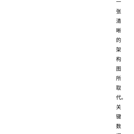
一
张
清
晰
的
架
构
图
所
取
代。
关
键
数