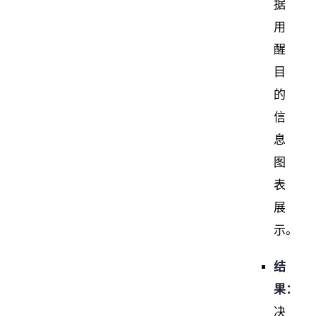
据
用
醒
目
的
信
息
图
表
展
示。
结
果：
决