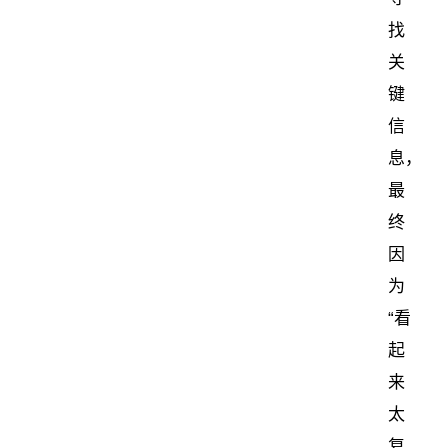
找
关
键
信
息，
最
终
因
为
“看
起
来
太
复