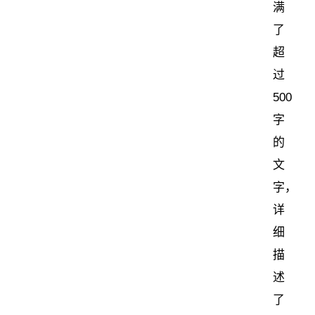
满
了
超
过
500
字
的
文
字，
详
细
描
述
了