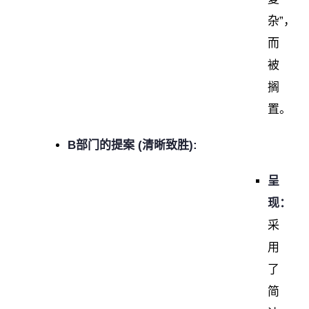
杂”，
而
被
搁
置。
B部门的提案 (清晰致胜):
呈
现：
采
用
了
简