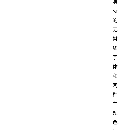
清
晰
的
无
衬
线
字
体
和
两
种
主
题
色。