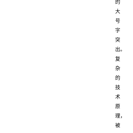
的
大
号
字
突
出。
复
杂
的
技
术
原
理，
被