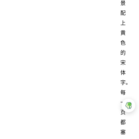
景
配
上
黄
色
的
宋
体
字。
每
一
页
都
塞