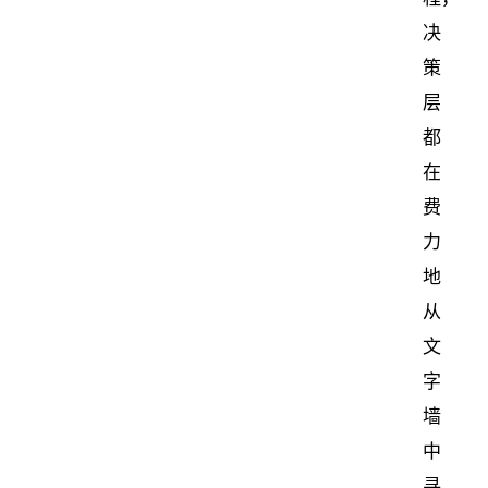
决
策
层
都
在
费
力
地
从
文
字
墙
中
寻