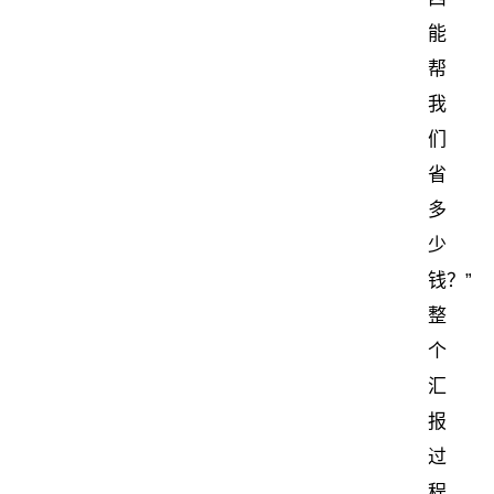
能
帮
我
们
省
多
少
钱？”
整
个
汇
报
过
程，