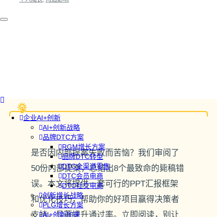
企业AI+创新
AI+创新战略
品牌DTC方案
RGM增长方案
是否因内部提案失败而苦恼？我们审阅了
品牌DTC转型
DTC全渠道零售
50份内部提案，总结出8个最致命的毙稿错
DTC会员电商
误。本文将提供一套可行的PPT汇报框架
DTC社交电商
创新增长战略
和优化技巧，帮助你的好项目赢得决策者
PLG增长方案
支持，显著提升通过率。立即阅读，别让
AI+创新加速