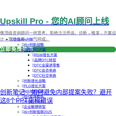
Upskill Pro - 您的AI顾问上线
像顶级咨询顾问一样思考，拒绝泛泛而谈。诊断→推演→方案设
计→落地指南，一气呵成。
企业AI+创新
AI+创新战略
立即免费使用
品牌DTC方案
RGM增长方案
品牌DTC转型
DTC全渠道零售
DTC会员电商
DTC社交电商
创新增长战略
PLG增长方案
创新笔记｜如何避免内部提案失败？避开
AI+创新加速
AI+管理教练
这8个PPT毙稿错误
AI+设计冲刺
企业敏捷转型
AI+创新指南2025