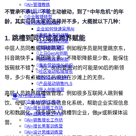
AI+管理教练
AI+设计冲刺
不管承不承认，不论主动被动，到了“中年危机”的年
企业敏捷转型
龄，其实可供大家的选择并不多，大概就以下几种：
AI+创新指南2025
企业如何快速采用AI
重塑未来的战略
1. 跳槽到同行或者跨界赋能
企业深科技创新
加强创新管控
中层人员同级或降级跳槽。例如程序员是阿里跳京东，
上马GenAI创新
抖音跳快手，美团跳头条。不降职降薪是少数，能保住
拥抱低成本创新
重构营销增长组织
饭碗就不错了。70、80后要面对的可能是90后的新领
社区驱动私域增长
导，多少有点被长江后浪拍在沙滩上的无奈。
营销GenAI应用
产品驱动销售PLS
导入创新运营
高层人员跨界跳槽做管理。例如很多互联网人跳到餐
AI+创新训练营
企业AI创新工作坊
饮、母婴、美妆企业做信息化系统，帮助企业实现信息
AI+增长战略工作坊
化和数据化。很多媒体人跳槽到企业，做pr或新媒体运
AI+品牌增长工作坊
AI+销售增长工作坊
营。
AI+增长黑客训练营
AI+设计思维训练营