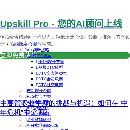
Upskill Pro - 您的AI顾问上线
像顶级咨询顾问一样思考，拒绝泛泛而谈。诊断→推演→方案设
计→落地指南，一气呵成。
企业AI+创新
AI+创新战略
立即免费使用
品牌DTC方案
RGM增长方案
品牌DTC转型
DTC全渠道零售
DTC会员电商
DTC社交电商
创新增长战略
PLG增长方案
中高管职业生涯的挑战与机遇：如何在“中
AI+创新加速
AI+管理教练
年危机”中突围？
AI+设计冲刺
企业敏捷转型
AI+创新指南2025