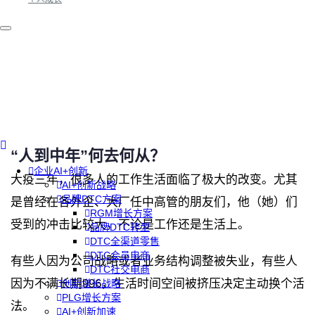
“人到中年”何去何从？
企业AI+创新
大疫三年，很多人的工作生活面临了极大的改变。尤其
AI+创新战略
品牌DTC方案
是曾经在各外企、大厂任中高管的朋友们，他（她）们
RGM增长方案
受到的冲击比较大，不论是工作还是生活上。
品牌DTC转型
DTC全渠道零售
DTC会员电商
有些人因为公司战略或者业务结构调整被失业，有些人
DTC社交电商
因为不满长期996，生活时间空间被挤压决定主动换个活
创新增长战略
PLG增长方案
法。
AI+创新加速