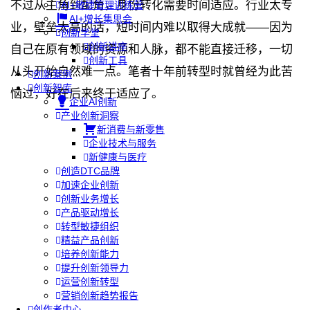
不过从主角到配角，身份转化需要时间适应。行业太专
AI+敏捷管理训练营
AI+增长集思会
业，壁垒太高的话，短时间内难以取得大成就——因为
创新学堂
创新讲座
自己在原有领域的资源和人脉，都不能直接迁移，一切
创新工具
从头开始自然难一点。笔者十年前转型时就曾经为此苦
创新案例
创新智库
恼过，好在后来终于适应了。
企业AI创新
产业创新洞察
新消费与新零售
企业技术与服务
新健康与医疗
创造DTC品牌
加速企业创新
创新业务增长
产品驱动增长
转型敏捷组织
精益产品创新
培养创新能力
提升创新领导力
运营创新转型
营销创新趋势报告
创作者中心