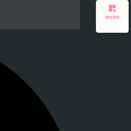
微信咨询
创新讲座丨Chick