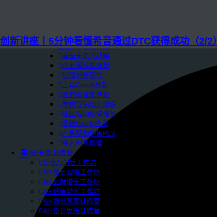
AI+管理教练
AI+设计冲刺
企业敏捷转型
AI+创新指南2025
创新讲座丨5分钟看懂希音通过DTC获得成功（2/2
企业如何快速采用AI
重塑未来的战略
企业深科技创新
加强创新管控
上马GenAI创新
拥抱低成本创新
重构营销增长组织
社区驱动私域增长
营销GenAI应用
产品驱动销售PLS
导入创新运营
AI+创新训练营
企业AI创新工作坊
AI+增长战略工作坊
AI+品牌增长工作坊
AI+销售增长工作坊
AI+增长黑客训练营
AI+设计思维训练营