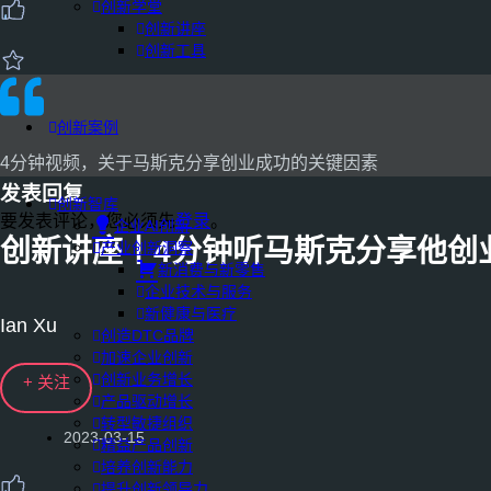
创新学堂
创新讲座
创新工具
创新案例
4分钟视频，关于马斯克分享创业成功的关键因素
发表回复
创新智库
要发表评论，您必须先
登录
。
企业AI创新
创新讲座丨4分钟听马斯克分享他创
产业创新洞察
新消费与新零售
企业技术与服务
新健康与医疗
Ian Xu
创造DTC品牌
加速企业创新
创新业务增长
+ 关注
产品驱动增长
转型敏捷组织
2023-03-15
精益产品创新
培养创新能力
提升创新领导力