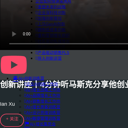
企业如何快速采用AI
重塑未来的战略
企业深科技创新
加强创新管控
上马GenAI创新
拥抱低成本创新
重构营销增长组织
社区驱动私域增长
营销GenAI应用
产品驱动销售PLS
导入创新运营
AI+创新训练营
创新讲座丨4分钟听马斯克分享他创
企业AI创新工作坊
AI+增长战略工作坊
AI+品牌增长工作坊
AI+销售增长工作坊
Ian Xu
AI+增长黑客训练营
AI+设计思维训练营
AI+敏捷管理训练营
+ 关注
AI+增长集思会