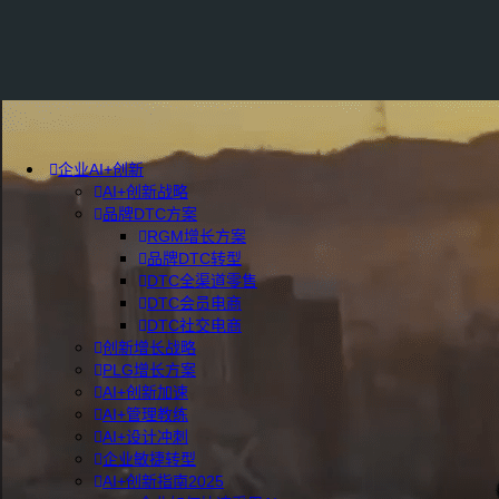
企业AI+创新
AI+创新战略
品牌DTC方案
RGM增长方案
品牌DTC转型
DTC全渠道零售
DTC会员电商
DTC社交电商
创新增长战略
PLG增长方案
AI+创新加速
AI+管理教练
AI+设计冲刺
企业敏捷转型
AI+创新指南2025