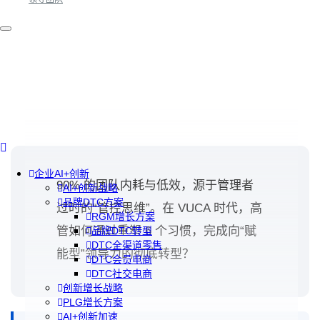
企业AI+创新
90% 的团队内耗与低效，源于管理者
AI+创新战略
品牌DTC方案
过时的“管控思维”。在 VUCA 时代，高
RGM增长方案
管如何通过重塑 6 个习惯，完成向“赋
品牌DTC转型
DTC全渠道零售
能型”领导力的彻底转型？
DTC会员电商
DTC社交电商
创新增长战略
PLG增长方案
AI+创新加速