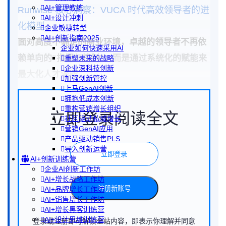
AI+管理教练
Runwise 核心洞察：VUCA 时代高效领导者的进
AI+设计冲刺
化模型
企业敏捷转型
AI+创新指南2025
面对高度不确定的商业环境，卓越的领导者不再依
企业如何快速采用AI
赖单向的“指挥与控制”，而是通过系统化的赋能来
重塑未来的战略
企业深科技创新
最大化人才潜能。
加强创新管控
上马GenAI创新
拥抱低成本创新
重构营销增长组织
立即登录阅读全文
社区驱动私域增长
营销GenAI应用
产品驱动销售PLS
导入创新运营
立即登录
AI+创新训练营
企业AI创新工作坊
AI+增长战略工作坊
注册新账号
AI+品牌增长工作坊
AI+销售增长工作坊
AI+增长黑客训练营
AI+设计思维训练营
登录或注册即可解锁全站内容，即表示你理解并同意