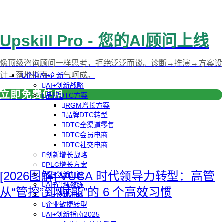
Upskill Pro - 您的AI顾问上线
像顶级咨询顾问一样思考，拒绝泛泛而谈。诊断→推演→方案设
计→落地指南，一气呵成。
企业AI+创新
AI+创新战略
立即免费使用
品牌DTC方案
RGM增长方案
品牌DTC转型
DTC全渠道零售
DTC会员电商
DTC社交电商
创新增长战略
PLG增长方案
[2026图解] VUCA 时代领导力转型：高管
AI+创新加速
AI+管理教练
从“管控”到“赋能”的 6 个高效习惯
AI+设计冲刺
企业敏捷转型
AI+创新指南2025