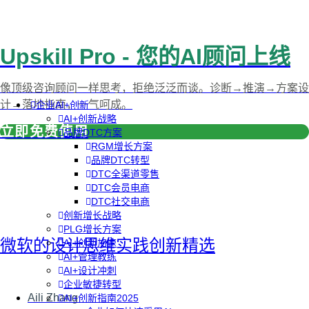
Upskill Pro - 您的AI顾问上线
像顶级咨询顾问一样思考，拒绝泛泛而谈。诊断→推演→方案设
计→落地指南，一气呵成。
企业AI+创新
AI+创新战略
立即免费使用
品牌DTC方案
RGM增长方案
品牌DTC转型
DTC全渠道零售
DTC会员电商
DTC社交电商
创新增长战略
PLG增长方案
微软的设计思维实践创新精选
AI+创新加速
AI+管理教练
AI+设计冲刺
企业敏捷转型
Aili Zhang
AI+创新指南2025