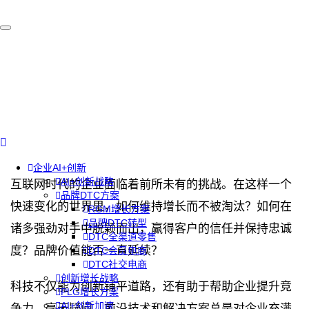
企业AI+创新
AI+创新战略
互联网时代的企业面临着前所未有的挑战。在这样一个
品牌DTC方案
快速变化的世界里，如何维持增长而不被淘汰？如何在
RGM增长方案
品牌DTC转型
诸多强劲对手中脱颖而出，赢得客户的信任并保持忠诚
DTC全渠道零售
度？品牌价值能否一直延续？
DTC会员电商
DTC社交电商
创新增长战略
科技不仅能为创新铺平道路，还有助于帮助企业提升竞
PLG增长方案
AI+创新加速
争力。毫无疑问，前沿技术和解决方案总是对企业充满