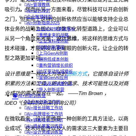
AI+管理教练
吸引力，然而从另一方面来看，尽管科技可以开启创新
AI+设计冲刺
企业敏捷转型
之门，但实际上这样的创新依然应当以能够支持企业总
AI+创新指南2025
体业务的战略为核心。在数字化转型道路上，企业可以
企业如何快速采用AI
重塑未来的战略
从另一个角度来考量：
设计思维
，将这样的思维方式与
企业深科技创新
加强创新管控
技术碰撞，才能迸发出更耀眼的创新火花，让企业的转
上马GenAI创新
型之路更加平坦。
拥抱低成本创新
重构营销增长组织
社区驱动私域增长
设计思维是一种以人为本的
创新方式
，它提炼自设计师
营销GenAI应用
积累的方法和工具，将人的需求、技术可能性以及对商
产品驱动销售PLS
导入创新运营
业成功的需求整合在一起。 ——Tim Brown ，
AI+创新训练营
企业AI创新工作坊
IDEO（全球顶尖创新咨询公司）
AI+增长战略工作坊
AI+品牌增长工作坊
在微软看来，设计思维是一种创新的工具方法论，以商
AI+销售增长工作坊
AI+增长黑客训练营
业成功、技术可能性以及人的需求这三大要素为主要目
AI+设计思维训练营