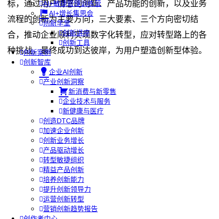
标，通过用户情感的创新、产品功能的创新，以及业务
AI+敏捷管理训练营
AI+增长集思会
流程的创新为主要方向，三大要素、三个方向密切结
创新学堂
创新讲座
合，推动企业顺利实现数字化转型，应对转型路上的各
创新工具
种挑战，最终成功到达彼岸，为用户塑造创新型体验。
创新案例
创新智库
企业AI创新
产业创新洞察
新消费与新零售
企业技术与服务
新健康与医疗
创造DTC品牌
加速企业创新
创新业务增长
产品驱动增长
转型敏捷组织
精益产品创新
培养创新能力
提升创新领导力
运营创新转型
营销创新趋势报告
创作者中心