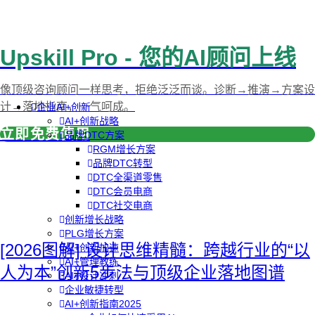
Upskill Pro - 您的AI顾问上线
像顶级咨询顾问一样思考，拒绝泛泛而谈。诊断→推演→方案设
计→落地指南，一气呵成。
企业AI+创新
AI+创新战略
立即免费使用
品牌DTC方案
RGM增长方案
品牌DTC转型
DTC全渠道零售
DTC会员电商
DTC社交电商
创新增长战略
PLG增长方案
[2026图解] 设计思维精髓：跨越行业的“以
AI+创新加速
AI+管理教练
人为本”创新5步法与顶级企业落地图谱
AI+设计冲刺
企业敏捷转型
AI+创新指南2025