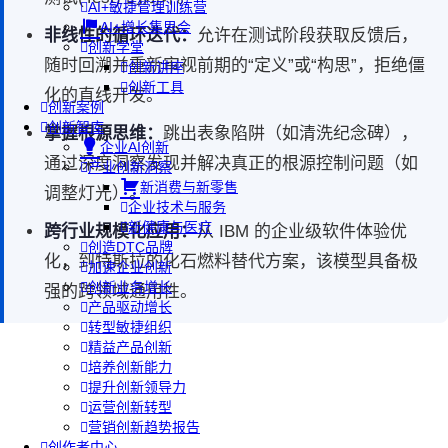
AI+敏捷管理训练营
AI+增长集思会
非线性的循环迭代：
允许在测试阶段获取反馈后，
创新学堂
随时回溯并重新审视前期的“定义”或“构思”，拒绝僵
创新讲座
创新工具
化的直线开发。
创新案例
创新智库
掌握根源思维：
跳出表象陷阱（如清洗纪念碑），
企业AI创新
通过深度洞察发现并解决真正的根源控制问题（如
产业创新洞察
新消费与新零售
调整灯光）。
企业技术与服务
新健康与医疗
跨行业规模化应用：
从 IBM 的企业级软件体验优
创造DTC品牌
化，到特斯拉的化石燃料替代方案，该模型具备极
加速企业创新
创新业务增长
强的跨领域通用性。
产品驱动增长
转型敏捷组织
精益产品创新
培养创新能力
提升创新领导力
运营创新转型
营销创新趋势报告
创作者中心