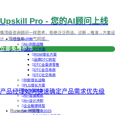
Upskill Pro - 您的AI顾问上线
像顶级咨询顾问一样思考，拒绝泛泛而谈。诊断→推演→方案设
计→落地指南，一气呵成。
企业AI+创新
AI+创新战略
立即免费使用
品牌DTC方案
RGM增长方案
品牌DTC转型
DTC全渠道零售
DTC会员电商
DTC社交电商
创新增长战略
PLG增长方案
产品经理如何快速确定产品需求优先级
AI+创新加速
AI+管理教练
AI+设计冲刺
企业敏捷转型
Runwise 创研院
AI+创新指南2025