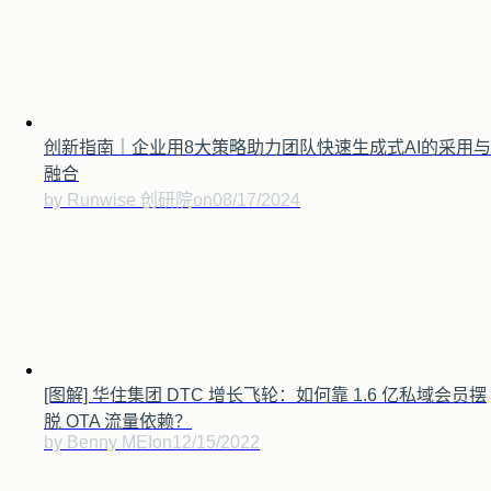
创新指南｜企业用8大策略助力团队快速生成式AI的采用与
融合
by Runwise 创研院
on
08/17/2024
[图解] 华住集团 DTC 增长飞轮：如何靠 1.6 亿私域会员摆
脱 OTA 流量依赖？
by Benny MEI
on
12/15/2022