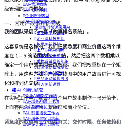
AI+管理教练
级管理的工具框架。
AI+设计冲刺
企业敏捷转型
AI+创新指南2025
一、为用户故事排优先级
企业如何快速采用AI
我的团队采用了一套「故事排名系统」
。
重塑未来的战略
企业深科技创新
加强创新管控
这套系统是这样的：我们把
紧急度
和
商业价值
这两个维
上马GenAI创新
度在 1 – 5 的范围内取一个值，然后把这两个数相乘以
拥抱低成本创新
重构营销增长组织
确定一个用户故事的最终权重。我们把权重标在一个矩
社区驱动私域增长
营销GenAI应用
阵上，用这种方法对产品路线图中的用户故事进行可视
产品驱动销售PLS
化和排列优先级。
导入创新运营
AI+创新训练营
企业AI创新工作坊
在实际工作中，我会为每个用户故事制作一张分值卡，
AI+增长战略工作坊
上面有两个打分项：紧急度和商业价值。
AI+品牌增长工作坊
AI+销售增长工作坊
AI+增长黑客训练营
紧急度的取值与三个因素有关：交付时限、任务依赖和
AI+设计思维训练营