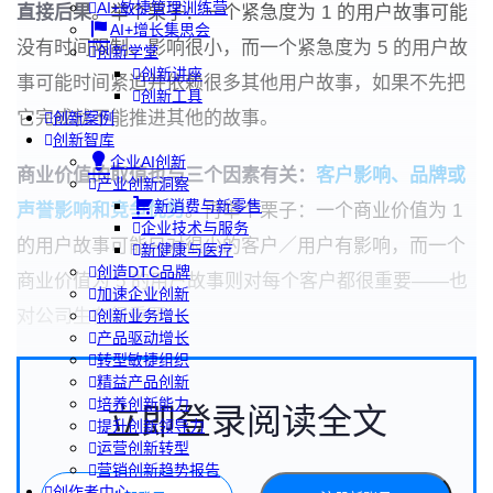
AI+敏捷管理训练营
直接后果
。举个栗子：一个紧急度为 1 的用户故事可能
AI+增长集思会
没有时间限制、影响很小，而一个紧急度为 5 的用户故
创新学堂
创新讲座
事可能时间紧迫并依赖很多其他用户故事，如果不先把
创新工具
它完成就不能推进其他的故事。
创新案例
创新智库
企业AI创新
商业价值的取值也与三个因素有关：
客户影响、品牌或
产业创新洞察
新消费与新零售
声誉影响和竞争优势
。再举个栗子：一个商业价值为 1
企业技术与服务
的用户故事可能只对很少的客户／用户有影响，而一个
新健康与医疗
创造DTC品牌
商业价值为 5 的用户故事则对每个客户都很重要——也
加速企业创新
对公司生存很重要。
创新业务增长
产品驱动增长
转型敏捷组织
精益产品创新
培养创新能力
立即登录阅读全文
提升创新领导力
运营创新转型
营销创新趋势报告
创作者中心