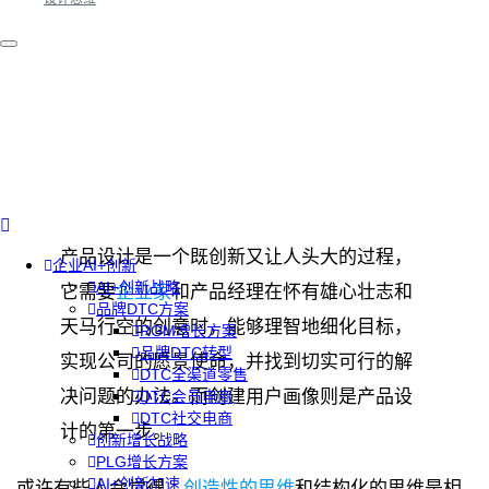
产品设计
是一个既创新又让人头大的过程，
企业AI+创新
AI+创新战略
它需要
企业家
和
产品经理
在怀有雄心壮志和
品牌DTC方案
天马行空的创意时，能够理智地
细化目标
，
RGM增长方案
品牌DTC转型
实现公司的愿景使命，并找到切实可行的解
DTC全渠道零售
决问题的办法。而创建
用户画像
则是产品设
DTC会员电商
DTC社交电商
计的第一步。
创新增长战略
PLG增长方案
AI+创新加速
或许有些人会觉得，
创造性的思维
和结构化的思维是相