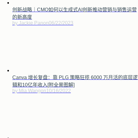
创新战略｜CMO如何以生成式AI创新推动营销与销售运营
的新高度
by Jackie Pan
on
06/22/2023
Canva 增长复盘：靠 PLG 策略狂揽 6000 万月活的底层逻
辑和10亿年收入[附全景图解]
by Mia Wang
on
10/16/2022