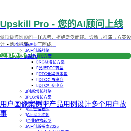
Upskill Pro - 您的AI顾问上线
像顶级咨询顾问一样思考，拒绝泛泛而谈。诊断→推演→方案设
计→落地指南，一气呵成。
企业AI+创新
AI+创新战略
立即免费使用
品牌DTC方案
RGM增长方案
品牌DTC转型
DTC全渠道零售
DTC会员电商
DTC社交电商
创新增长战略
PLG增长方案
用户画像案例丨产品用例设计多个用户故
AI+创新加速
AI+管理教练
事
AI+设计冲刺
企业敏捷转型
AI+创新指南2025