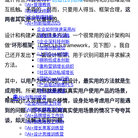
AI+管理教练
互抵触、矛盾的，然而，只要用人得当、框架合理，
这
AI+设计冲刺
企业敏捷转型
两者其实是可以兼得的
。
AI+创新指南2025
企业如何快速采用AI
设计和构建产品有很多方法，一个很常用的设计架构叫
重塑未来的战略
企业深科技创新
做“
环形框架
”（CIRCLES framework，见下图）。我自
加强创新管控
上马GenAI创新
己还开发出了一套设计框架，用于识别问题并寻求解决
拥抱低成本创新
方法。
重构营销增长组织
社区驱动私域增长
营销GenAI应用
其中，
以用户为中心的产品设计，最实用的方法就是生
产品驱动销售PLS
成用例
。所谓
用例就是模拟真实用户使用产品的场景，
导入创新运营
AI+创新训练营
帮助设计人员建立用户移情，设身处地考虑用户可能遇
企业AI创新工作坊
AI+增长战略工作坊
到的问题，而不是在脱离真实使用场景的情况下夸夸其
AI+品牌增长工作坊
谈，却无法解决实际问题。
AI+销售增长工作坊
AI+增长黑客训练营
AI+设计思维训练营