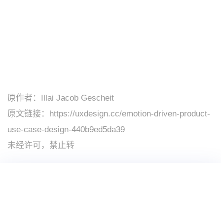
原作者：Illai Jacob Gescheit
原文链接：https://uxdesign.cc/emotion-driven-product-
use-case-design-440b9ed5da39
未经许可，禁止转