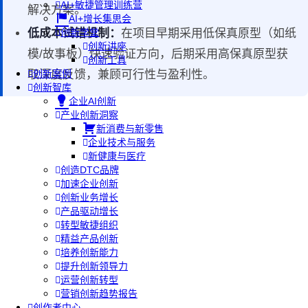
AI+敏捷管理训练营
解决方案。
AI+增长集思会
低成本试错机制：
在项目早期采用低保真原型（如纸
创新学堂
创新讲座
模/故事板）快速验证方向，后期采用高保真原型获
创新工具
取深度反馈，兼顾可行性与盈利性。
创新案例
创新智库
企业AI创新
产业创新洞察
新消费与新零售
企业技术与服务
新健康与医疗
创造DTC品牌
加速企业创新
创新业务增长
产品驱动增长
转型敏捷组织
精益产品创新
培养创新能力
提升创新领导力
运营创新转型
营销创新趋势报告
创作者中心