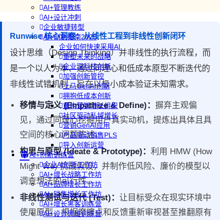
AI+管理教练
AI+设计冲刺
企业敏捷转型
Runwise 核心洞察：从线性工程到非线性创新闭环
AI+创新指南2025
企业如何快速采用AI
设计思维（Design Thinking）并非线性的执行流程，而
重塑未来的战略
企业深科技创新
是一个以人为本、通过同理心和低成本原型不断迭代的
加强创新管控
非线性试错机制，旨在以极小成本验证未知需求。
上马GenAI创新
拥抱低成本创新
移情与定义 (Empathize & Define)：
摒弃主观偏
重构营销增长组织
社区驱动私域增长
见，通过同理心挖掘用户真实动机，提炼出具体且具
营销GenAI应用
空间的核心问题陈述。
产品驱动销售PLS
导入创新运营
构思与原型 (Ideate & Prototype)：
利用 HMW (How
AI+创新训练营
企业AI创新工作坊
Might We) 挑战假设，并制作低风险、廉价的模型以
AI+增长战略工作坊
调查想法的可行性。
AI+品牌增长工作坊
AI+销售增长工作坊
非线性测试与迭代 (Test)：
让目标受众在现实环境中
AI+增长黑客训练营
使用原型，根据摩擦点和反馈重新审视甚至推翻原有
AI+设计思维训练营