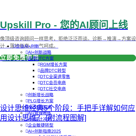
Upskill Pro - 您的AI顾问上线
像顶级咨询顾问一样思考，拒绝泛泛而谈。诊断→推演→方案设
计→落地指南，一气呵成。
企业AI+创新
AI+创新战略
立即免费使用
品牌DTC方案
RGM增长方案
品牌DTC转型
DTC全渠道零售
DTC会员电商
DTC社交电商
创新增长战略
PLG增长方案
设计思维经典5个阶段：手把手详解如何应
AI+创新加速
AI+管理教练
用设计思维？ [附流程图解]
AI+设计冲刺
企业敏捷转型
AI+创新指南2025