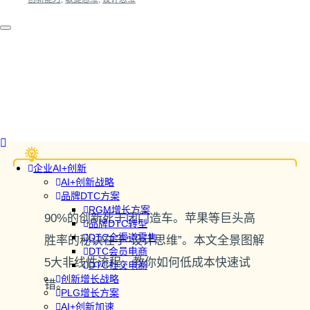
企业AI+创新
AI+创新战略
品牌DTC方案
RGM增长方案
90%的创新死于闭门造车。苹果等巨头高
品牌DTC转型
DTC全渠道零售
胜率的秘诀在于“设计思维”。本文全景图解
DTC会员电商
5大非线性流程，教你如何低成本快速试
DTC社交电商
创新增长战略
错。
PLG增长方案
AI+创新加速