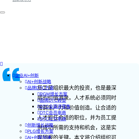
企业AI+创新
AI+创新战略
员工是组织最大的投资，也是最深
品牌DTC方案
RGM增长方案
层的价值源泉。人才系统必须同时
品牌DTC转型
DTC全渠道零售
强调生产力和价值创造。让合适的
DTC会员电商
人才担任合适的职位，并为员工提
DTC社交电商
创新增长战略
供成功所需的支持和机会，这是实
PLG增长方案
现回报的关键。本文将介绍组织可
AI+创新加速