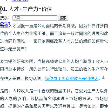
01. 人才+生产力=价值
搜索：
登录
衡量人才回报一直是公司面临的长期挑战，因为计算许多岗
位的个人生产力非常困难，而且追踪一段时间内的进展和改
进也同样困难。一家开始彻底改革人才方法的组织如何量化
这种无形资产？
麦肯锡的研究表明，当将高绩效公司的人均全职员工收入与
同行业中绩效一般的公司进行比较时，员工的收入生产率存
1
在很大差异。换句话说，
每位员工创造的收入差别很大
。
是的，人均收入是一个直观的衡量工具，它受到生产力以外
的因素的影响，包括品牌名称和进入市场的方法、市场份
额、提供的产品和服务类型以及运营模式。尽管如此，即使