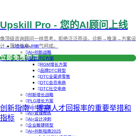
Upskill Pro - 您的AI顾问上线
像顶级咨询顾问一样思考，拒绝泛泛而谈。诊断→推演→方案设
计→落地指南，一气呵成。
企业AI+创新
AI+创新战略
立即免费使用
品牌DTC方案
RGM增长方案
品牌DTC转型
DTC全渠道零售
DTC会员电商
DTC社交电商
创新增长战略
PLG增长方案
创新指南｜提高人才回报率的重要举措和
AI+创新加速
AI+管理教练
指标
AI+设计冲刺
企业敏捷转型
AI+创新指南2025