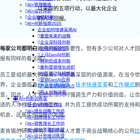
AI+管理教练
以采取的五项行动，以最大化企业
AI+设计冲刺
企业敏捷转型
的人才回报。
AI+创新指南2025
企业如何快速采用AI
重塑未来的战略
企业深科技创新
每家公司都明白
投资回报的重要性。但有多少公司对人才
加强创新管控
上马GenAI创新
报有同样的看法呢？
拥抱低成本创新
重构营销增长组织
社区驱动私域增长
员工是组织最大的投资，也是最深层的价值源泉。在当今世
营销GenAI应用
界，企业面临着
经济不确定性
、
技术快速变革
和
工作模式
产品驱动销售PLS
导入创新运营
变，因此，人才系统必须同时强调生产力和价值创造。让合
AI+创新训练营
适的人才担任合适的职位，并为员工提供成功所需的支持和
企业AI创新工作坊
AI+增长战略工作坊
机会，这是实现回报的关键。
AI+品牌增长工作坊
AI+销售增长工作坊
AI+增长黑客训练营
麦肯锡的研究表明，那些将人才置于商业战略核心的公司
比
AI+设计思维训练营