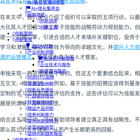
其竞争对手实现了更高的股东总回报
。
AI+敏捷管理训练营
AI+增长集思会
创新学堂
在本文中，我们重点介绍了组织可以采取的五项行动，以最
创新讲座
大化其人才回报：建立基于技能的战略劳动力规划能力，创
创新工具
创新案例
建一个招聘引擎，引进合适的人才来填补关键职位，投资于
创新智库
企业AI创新
学习和发展，建立以绩效为导向的卓越文化，并
提升人力
产业创新洞察
源的运营模式
，使其成为真正的人才管家。
新消费与新零售
企业技术与服务
新健康与医疗
单独采取一两项措施是不够的。但这五个要素结合起来，相
创造DTC品牌
互交叉、相互促进——例如，基于技能的招聘应该得到量身
加速企业创新
创新业务增长
定制的学习历程和绩效评估的支持，这些评估可以为技能发
产品驱动增长
转型敏捷组织
展提供清晰、及时的反馈。
精益产品创新
培养创新能力
结合这五项行动，可以帮助领导者建立真正具有战略性、不
提升创新领导力
运营创新转型
那么孤立的人才体系，从而产生长期更高的回报。
营销创新趋势报告
创作者中心