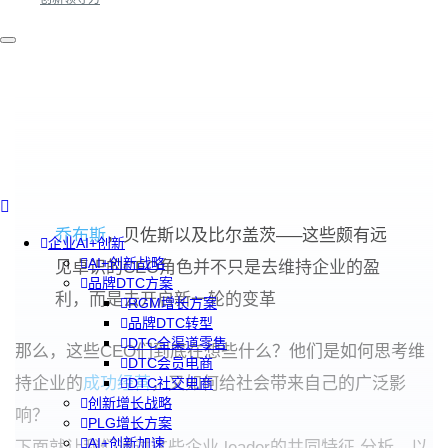
乔布斯
，贝佐斯以及比尔盖茨—–这些颇有远
企业AI+创新
AI+创新战略
见卓识的CEO角色并不只是去维持企业的盈
品牌DTC方案
利，而是去开启新一轮的变革
RGM增长方案
品牌DTC转型
DTC全渠道零售
那么，这些CEO们到底在想些什么？他们是如何思考维
DTC会员电商
持企业的
成功经营
，又如何给社会带来自己的广泛影
DTC社交电商
创新增长战略
响？
PLG增长方案
AI+创新加速
下面就让我们通过这些企业 leader的共同特征 分析，以