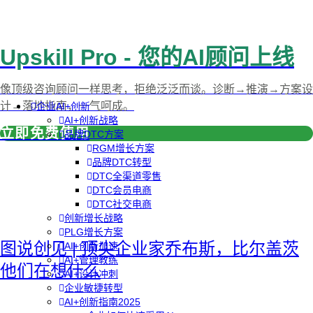
Upskill Pro - 您的AI顾问上线
像顶级咨询顾问一样思考，拒绝泛泛而谈。诊断→推演→方案设
计→落地指南，一气呵成。
企业AI+创新
AI+创新战略
立即免费使用
品牌DTC方案
RGM增长方案
品牌DTC转型
DTC全渠道零售
DTC会员电商
DTC社交电商
创新增长战略
PLG增长方案
图说创见 | 顶尖企业家乔布斯，比尔盖茨
AI+创新加速
AI+管理教练
他们在想什么
AI+设计冲刺
企业敏捷转型
AI+创新指南2025