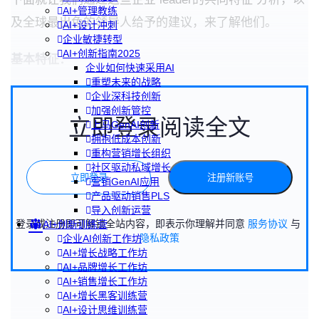
AI+管理教练
及全球最出色的领导人给予的建议，来了解他们。
AI+设计冲刺
企业敏捷转型
AI+创新指南2025
基本特征：
企业如何快速采用AI
重塑未来的战略
企业深科技创新
加强创新管控
立即登录阅读全文
上马GenAI创新
拥抱低成本创新
重构营销增长组织
社区驱动私域增长
立即登录
注册新账号
营销GenAI应用
产品驱动销售PLS
导入创新运营
登录或注册即可解锁全站内容，即表示你理解并同意
服务协议
与
AI+创新训练营
隐私政策
企业AI创新工作坊
AI+增长战略工作坊
AI+品牌增长工作坊
AI+销售增长工作坊
AI+增长黑客训练营
AI+设计思维训练营