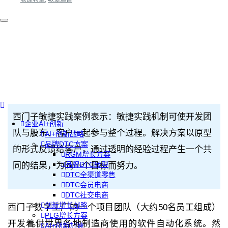
西门子敏捷实践案例表示：敏捷实践机制可使开发团
企业AI+创新
队与股东、客户一起参与整个过程。解决方案以原型
AI+创新战略
品牌DTC方案
的形式反馈给客户，通过透明的经验过程产生一个共
RGM增长方案
品牌DTC转型
同的结果，为同一个目标而努力。
DTC全渠道零售
DTC会员电商
DTC社交电商
创新增长战略
西门子数字工厂的一个项目团队（大约50名员工组成）
PLG增长方案
开发着供世界各地制造商使用的软件自动化系统。然
AI+创新加速