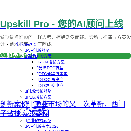
Upskill Pro - 您的AI顾问上线
像顶级咨询顾问一样思考，拒绝泛泛而谈。诊断→推演→方案设
计→落地指南，一气呵成。
企业AI+创新
AI+创新战略
立即免费使用
品牌DTC方案
RGM增长方案
品牌DTC转型
DTC全渠道零售
DTC会员电商
DTC社交电商
创新增长战略
PLG增长方案
创新案例 | 工业市场的又一次革新，西门
AI+创新加速
AI+管理教练
子敏捷实践案例
AI+设计冲刺
企业敏捷转型
AI+创新指南2025