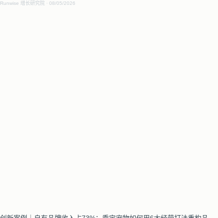
Runwise 增长研究院
08/05/2026
创新案例｜自有品牌收入占73%：乖宝宠物如何用6大经营打法重构品