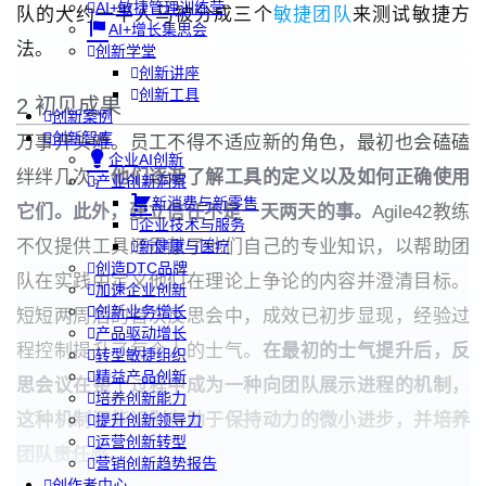
AI+敏捷管理训练营
队的大约一半人马被分成三个
敏捷团队
来测试敏捷方
AI+增长集思会
法。
创新学堂
创新讲座
创新工具
2 初见成果
创新案例
创新智库
万事开头难。员工不得不适应新的角色，最初也会磕磕
企业AI创新
绊绊几次。
他们逐渐了解工具的定义以及如何正确使用
产业创新洞察
新消费与新零售
它们。此外，建立信任不是一天两天的事。
Agile42教练
企业技术与服务
不仅提供工具还贡献了他们自己的专业知识，以帮助团
新健康与医疗
创造DTC品牌
队在实践中定义他们在理论上争论的内容并澄清目标。
加速企业创新
创新业务增长
短短两周后的首次反思会中，成效已初步显现，经验过
产品驱动增长
程控制提升了每个人的士气。
在最初的士气提升后，反
转型敏捷组织
精益产品创新
思会议在整个过程中成为一种向团队展示进程的机制，
培养创新能力
这种机制还能识别有助于保持动力的微小进步，并培养
提升创新领导力
运营创新转型
团队责任感。
营销创新趋势报告
创作者中心