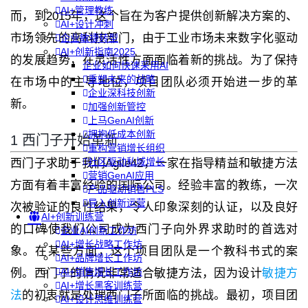
AI+管理教练
而，到2015年，这个旨在为客户提供创新解决方案的、
AI+设计冲刺
市场领先的高科技部门，由于工业市场未来数字化驱动
企业敏捷转型
AI+创新指南2025
的发展趋势，在灵活性方面面临着新的挑战。为了保持
企业如何快速采用AI
重塑未来的战略
在市场中的主导地位，项目团队必须开始进一步的革
企业深科技创新
新。
加强创新管控
上马GenAI创新
拥抱低成本创新
1 西门子开始革新
重构营销增长组织
社区驱动私域增长
西门子求助于我们Agile42，一家在指导精益和敏捷方法
营销GenAI应用
方面有着丰富经验的国际公司。经验丰富的教练，一次
产品驱动销售PLS
导入创新运营
次被验证的良性结果，令人印象深刻的认证，以及良好
AI+创新训练营
的口碑使我们公司成为西门子向外界求助时的首选对
企业AI创新工作坊
AI+增长战略工作坊
象。在某些方面，这个项目团队是一个教科书式的案
AI+品牌增长工作坊
AI+销售增长工作坊
例。西门子的情况非常适合敏捷方法，因为设计
敏捷方
AI+增长黑客训练营
法
的初衷就是处理西门子所面临的挑战。最初，项目团
AI+设计思维训练营