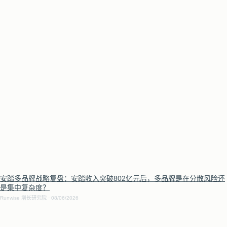
安踏多品牌战略复盘：安踏收入突破802亿元后，多品牌是在分散风险还
是集中复杂度？
Runwise 增长研究院
08/06/2026