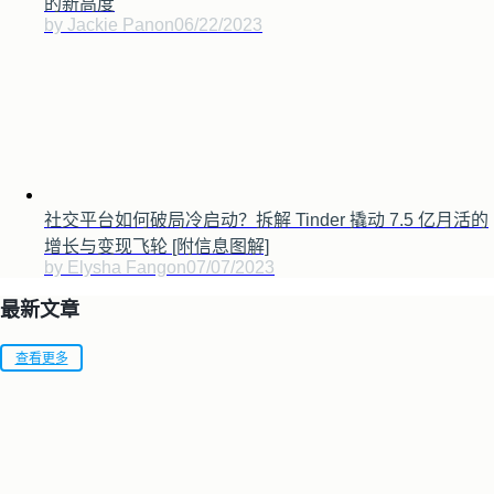
的新高度
by Jackie Pan
on
06/22/2023
社交平台如何破局冷启动？拆解 Tinder 撬动 7.5 亿月活的
增长与变现飞轮 [附信息图解]
by Elysha Fang
on
07/07/2023
最新文章
查看更多