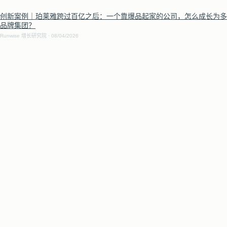
创新案例｜珀莱雅跨过百亿之后：一个靠爆品起家的公司，怎么成长为多
品牌集团？
Runwise 增长研究院
08/04/2026