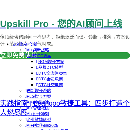
Upskill Pro - 您的AI顾问上线
像顶级咨询顾问一样思考，拒绝泛泛而谈。诊断→推演→方案设
计→落地指南，一气呵成。
企业AI+创新
AI+创新战略
立即免费使用
品牌DTC方案
RGM增长方案
品牌DTC转型
DTC全渠道零售
DTC会员电商
DTC社交电商
创新增长战略
PLG增长方案
实践指南 | Leangoo敏捷工具：四步打造个
AI+创新加速
AI+管理教练
人燃尽图
AI+设计冲刺
企业敏捷转型
AI+创新指南2025