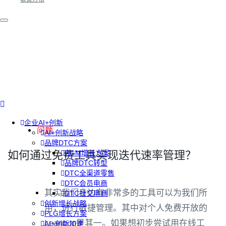
企业AI+创新
问题
AI+创新战略
品牌DTC方案
如何通过免费工具实现迭代速率管理？
RGM增长方案
品牌DTC转型
DTC全渠道零售
DTC会员电商
其实我们身边有非常多的工具可以为我们所
DTC社交电商
创新增长战略
用，进行敏捷管理。其中对个人免费开放的
PLG增长方案
Leangoo是其一。如果想初步尝试用在线工
AI+创新加速