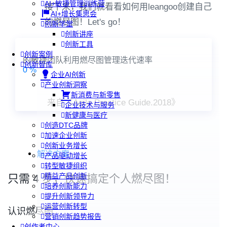
AI+敏捷管理训练营
接下来，我们就看看如何用leangoo创建自己
AI+增长集思会
的燃尽图！Let's go！
创新学堂
创新讲座
创新工具
创新案例
的敏捷团队利用燃尽图管理迭代速率
创新智库
0
%
企业AI创新
产业创新洞察
新消费与新零售
来自《Agile Practice Guide.2018》
企业技术与服务
新健康与医疗
创造DTC品牌
加速企业创新
创新业务增长
解决方案
产品驱动增长
转型敏捷组织
精益产品创新
只需 4 步，快速搞定个人燃尽图！
培养创新能力
提升创新领导力
运营创新转型
认识燃尽图
营销创新趋势报告
创作者中心