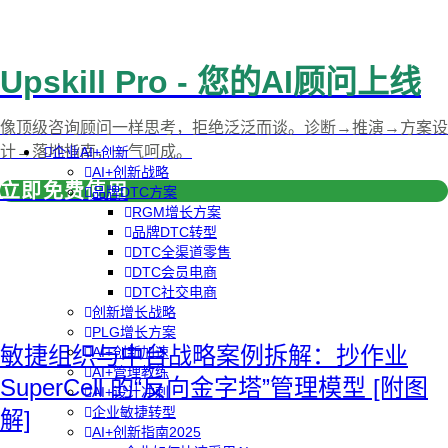
Upskill Pro - 您的AI顾问上线
像顶级咨询顾问一样思考，拒绝泛泛而谈。诊断→推演→方案设
计→落地指南，一气呵成。
企业AI+创新
AI+创新战略
立即免费使用
品牌DTC方案
RGM增长方案
品牌DTC转型
DTC全渠道零售
DTC会员电商
DTC社交电商
创新增长战略
PLG增长方案
敏捷组织与中台战略案例拆解：抄作业
AI+创新加速
AI+管理教练
SuperCell 的“反向金字塔”管理模型 [附图
AI+设计冲刺
企业敏捷转型
解]
AI+创新指南2025