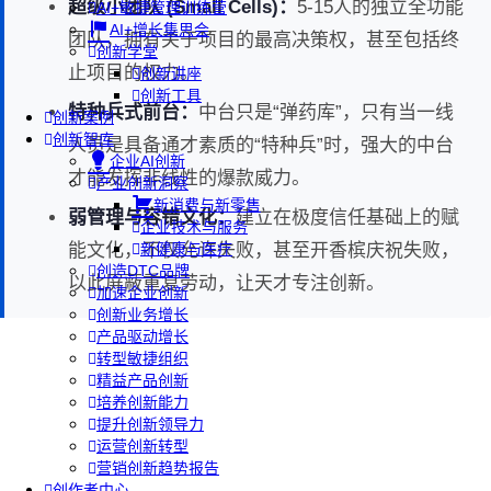
超级小团队 (Small Cells)：
5-15人的独立全功能
AI+敏捷管理训练营
AI+增长集思会
团队，拥有关于项目的最高决策权，甚至包括终
创新学堂
止项目的权力。
创新讲座
创新工具
特种兵式前台：
中台只是“弹药库”，只有当一线
创新案例
创新智库
人员是具备通才素质的“特种兵”时，强大的中台
企业AI创新
才能发挥非线性的爆款威力。
产业创新洞察
新消费与新零售
弱管理与容错文化：
建立在极度信任基础上的赋
企业技术与服务
能文化，不仅允许失败，甚至开香槟庆祝失败，
新健康与医疗
创造DTC品牌
以此屏蔽重复劳动，让天才专注创新。
加速企业创新
创新业务增长
产品驱动增长
转型敏捷组织
精益产品创新
培养创新能力
提升创新领导力
运营创新转型
营销创新趋势报告
创作者中心