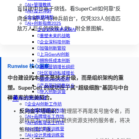
AI+管理教练
盲目建中台等于烧钱。看SuperCell如何靠“反
AI+设计冲刺
企业敏捷转型
向金字塔”与“特种兵前台”，仅凭323人创造匹
AI+创新指南2025
敌万人巨头的极致人效。附全景图解。
企业如何快速采用AI
重塑未来的战略
企业深科技创新
加强创新管控
上马GenAI创新
拥抱低成本创新
Runwise 核心洞察
重构营销增长组织
社区驱动私域增长
中台建设的本质不是技术升级，而是组织架构的重
营销GenAI应用
产品驱动销售PLS
塑。SuperCell 的成功在于其“超级细胞”基因与中台
导入创新运营
弹药库的完美契合。
AI+创新训练营
企业AI创新工作坊
AI+增长战略工作坊
反向金字塔组织：
管理层不再是发号施令者，而
AI+品牌增长工作坊
是转变为一线团队提供资源支持的服务者，将决
AI+销售增长工作坊
AI+增长黑客训练营
策权彻底下放。
AI+设计思维训练营