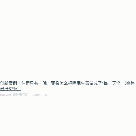
创新案例｜住宿只有一晚，亚朵怎么把睡眠生意做成了“每一天”？（零售
暴涨67%）
Runwise 增长研究院
08/08/2026