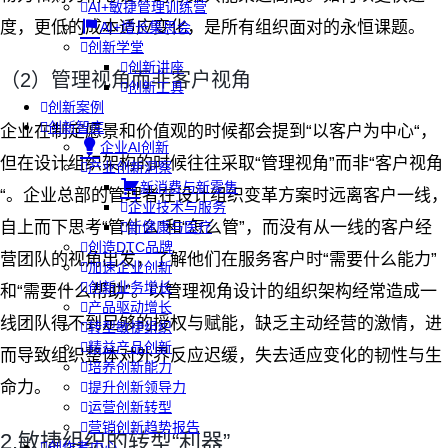
AI+敏捷管理训练营
度，更低的成本适应变化，是所有组织面对的永恒课题。
AI+增长集思会
创新学堂
创新讲座
（2）管理视角而非客户视角
创新工具
创新案例
创新智库
企业在制定愿景和价值观的时候都会提到“以客户为中心“，
企业AI创新
但在设计组织架构的时候往往采取“管理视角”而非“客户视角
产业创新洞察
新消费与新零售
“。企业总部的管理者在设计组织变革方案时远离客户一线，
企业技术与服务
自上而下思考“管什么”和“怎么管”，而没有从一线的客户经
新健康与医疗
创造DTC品牌
营团队的视角出发，了解他们在服务客户时“需要什么能力”
加速企业创新
创新业务增长
和“需要什么帮助”。以管理视角设计的组织架构经常造成一
产品驱动增长
线团队得不到足够的授权与赋能，缺乏主动经营的激情，进
转型敏捷组织
精益产品创新
而导致组织整体对外界反应迟缓，失去适应变化的韧性与生
培养创新能力
命力。
提升创新领导力
运营创新转型
营销创新趋势报告
2.敏捷组织的转型“利器”
创作者中心