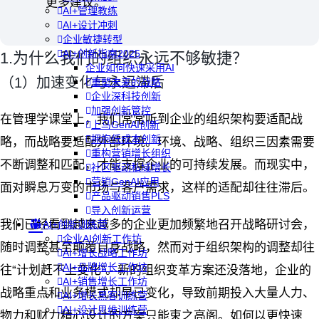
更多建议。
AI+管理教练
AI+设计冲刺
企业敏捷转型
AI+创新指南2025
1.为什么我们的组织永远不够敏捷？
企业如何快速采用AI
（1）加速变化与永远滞后
重塑未来的战略
企业深科技创新
加强创新管控
在管理学课堂上，我们常常听到企业的组织架构要适配战
上马GenAI创新
拥抱低成本创新
略，而战略要适配外部环境。环境、战略、组织三因素需要
重构营销增长组织
不断调整和匹配，才能支撑企业的可持续发展。而现实中，
社区驱动私域增长
营销GenAI应用
面对瞬息万变的市场与客户需求，这样的适配却往往滞后。
产品驱动销售PLS
导入创新运营
我们已经看到越来越多的企业更加频繁地召开战略研讨会，
AI+创新训练营
企业AI创新工作坊
随时调整甚至颠覆自身战略，然而对于组织架构的调整却往
AI+增长战略工作坊
AI+品牌增长工作坊
往“计划赶不上变化”。新的组织变革方案还没落地，企业的
AI+销售增长工作坊
战略重点和业务模式却早已变化，导致前期投入大量人力、
AI+增长黑客训练营
AI+设计思维训练营
物力和财力精心设计的方案只能束之高阁。如何以更快速