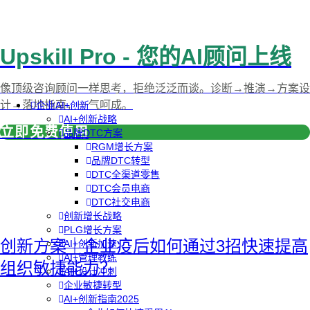
Upskill Pro - 您的AI顾问上线
像顶级咨询顾问一样思考，拒绝泛泛而谈。诊断→推演→方案设
计→落地指南，一气呵成。
企业AI+创新
AI+创新战略
立即免费使用
品牌DTC方案
RGM增长方案
品牌DTC转型
DTC全渠道零售
DTC会员电商
DTC社交电商
创新增长战略
PLG增长方案
创新方案｜企业疫后如何通过3招快速提高
AI+创新加速
AI+管理教练
组织敏捷能力？
AI+设计冲刺
企业敏捷转型
AI+创新指南2025