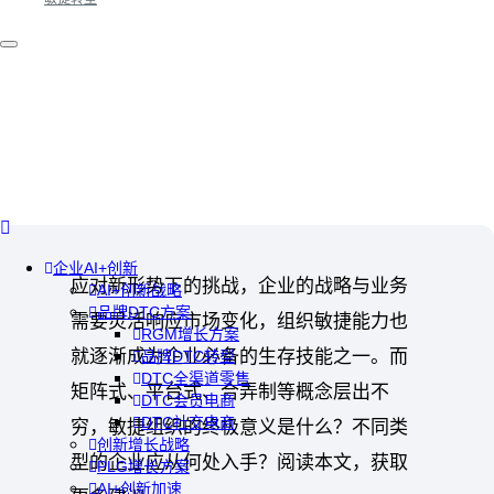
企业AI+创新
应对新形势下的挑战，企业的战略与业务
AI+创新战略
品牌DTC方案
需要灵活响应市场变化，组织敏捷能力也
RGM增长方案
就逐渐成为企业必备的生存技能之一。而
品牌DTC转型
DTC全渠道零售
矩阵式、平台式、合弄制等概念层出不
DTC会员电商
DTC社交电商
穷，敏捷组织的终极意义是什么？不同类
创新增长战略
型的企业应从何处入手？阅读本文，获取
PLG增长方案
AI+创新加速