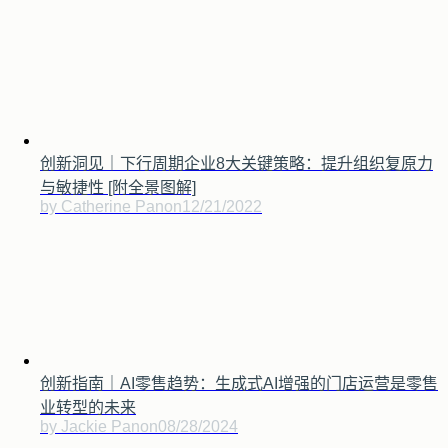
创新洞见｜下行周期企业8大关键策略：提升组织复原力
与敏捷性 [附全景图解]
by Catherine Pan
on
12/21/2022
创新指南｜AI零售趋势：生成式AI增强的门店运营是零售
业转型的未来
by Jackie Pan
on
08/28/2024