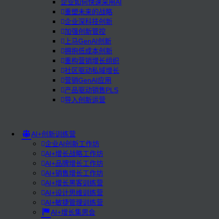
企业如何快速采用AI
重塑未来的战略
企业深科技创新
加强创新管控
上马GenAI创新
拥抱低成本创新
重构营销增长组织
社区驱动私域增长
营销GenAI应用
产品驱动销售PLS
导入创新运营
AI+创新训练营
企业AI创新工作坊
AI+增长战略工作坊
AI+品牌增长工作坊
AI+销售增长工作坊
AI+增长黑客训练营
AI+设计思维训练营
AI+敏捷管理训练营
AI+增长集思会