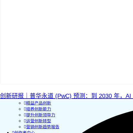
AI+敏捷管理训练营
AI+增长集思会
创新学堂
创新讲座
创新工具
创新案例
创新智库
企业AI创新
产业创新洞察
新消费与新零售
企业技术与服务
新健康与医疗
创造DTC品牌
加速企业创新
创新业务增长
产品驱动增长
创新研报｜普华永道 (PwC) 预测：到 2030 年，A
转型敏捷组织
精益产品创新
培养创新能力
提升创新领导力
运营创新转型
营销创新趋势报告
创作者中心