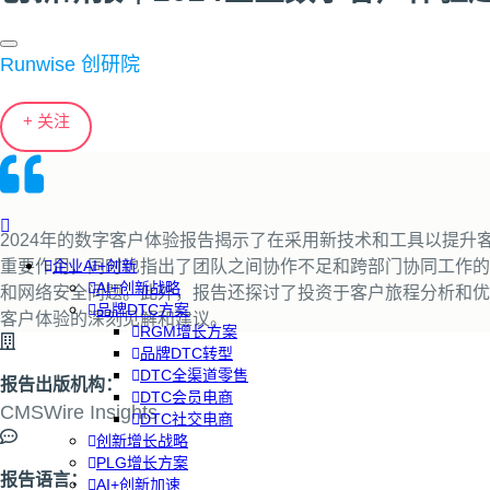
Runwise 创研院
+ 关注
2024年的数字客户体验报告揭示了在采用新技术和工具以提升
重要作用，同时也指出了团队之间协作不足和跨部门协同工作的
企业AI+创新
AI+创新战略
和网络安全问题。此外，报告还探讨了投资于客户旅程分析和优
品牌DTC方案
客户体验的深刻见解和建议。
RGM增长方案
品牌DTC转型
DTC全渠道零售
报告出版机构：
DTC会员电商
CMSWire Insights
DTC社交电商
创新增长战略
PLG增长方案
报告语言：
AI+创新加速