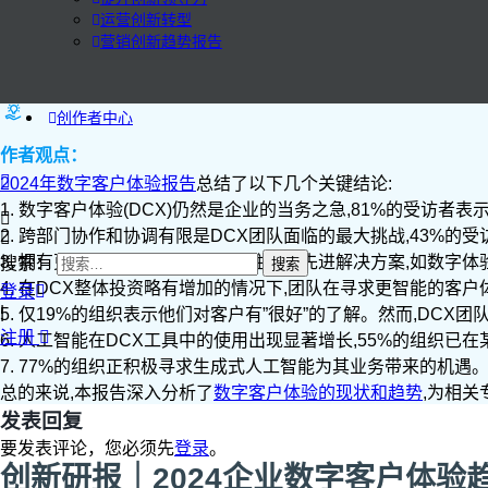
运营创新转型
营销创新趋势报告
创作者中心
作者观点：
2024年数字客户体验报告
总结了以下几个关键结论:
1. 数字客户体验(DCX)仍然是企业的当务之急,81%的受访
2. 跨部门协作和协调有限是DCX团队面临的最大挑战,43%
3. 拥有更高效DCX工具的组织往往采用先进解决方案,如数字体验
搜索：
4. 在DCX整体投资略有增加的情况下,团队在寻求更智能的客
登录
|
5. 仅19%的组织表示他们对客户有”很好”的了解。然而,DC
注册
6. 人工智能在DCX工具中的使用出现显著增长,55%的组织
7. 77%的组织正积极寻求生成式人工智能为其业务带来的机遇
总的来说,本报告深入分析了
数字客户体验的现状和趋势
,为相
发表回复
要发表评论，您必须先
登录
。
创新研报｜2024企业数字客户体验