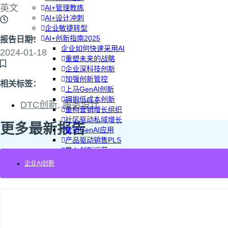
英文
AI+管理教练
AI+设计冲刺
企业敏捷转型
AI+创新指南2025
报告日期：
企业如何快速采用AI
2024-01-18
重塑未来的战略
企业深科技创新
加强创新管控
相关标签：
上马GenAI创新
拥抱低成本创新
DTC创新
,
服务设计
重构营销增长组织
社区驱动私域增长
更多最新报告
营销GenAI应用
产品驱动销售PLS
导入创新运营
AI+创新训练营
企业AI创新
企业AI创新工作坊
AI+增长战略工作坊
AI+品牌增长工作坊
AI+销售增长工作坊
AI+增长黑客训练营
AI+设计思维训练营