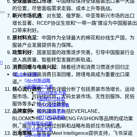
全球服装出口市场
：中国继续保持全球服装出口第一大国
的位置，尽管面临需求走弱、成本上升等挑战。
新兴市场机遇
：对东盟、俄罗斯、中亚等新兴市场的出口
增长显著，RCEP协议生效和“一带一路”建设为中国服装出
口带来利好。
原材料充足
：中国作为全球最大的棉花和纱线生产国，为
服装产业发展提供有力保障。
政策利好
：国家层面的政策逐步完善，引导中国服装行业
进入高质量、智能转型发展的新轨道。
消费回暖与电商兴起
：随着经济和消费习惯逐步回归正
常，全球服装消费日渐回暖，跨境电商成为重要出口渠
企业AI+创新
AI+创新战略
道。
品牌DTC方案
核心流行趋势
：报告详细分析了包括男装市场增长、运动
RGM增长方案
服市场、可持续时尚、大码女装市场、无性别服饰、民俗
品牌DTC转型
服饰等多个核心流行趋势。
DTC全渠道零售
品牌案例
：报告提供了包括EVERLANE、
DTC会员电商
DTC社交电商
BLOOMCHIC、CHAOMENG FASHION等品牌的成功案
创新增长战略
例，展示了如何通过创新和战略布局抓住市场机遇。
PLG增长方案
出海策略
：报告由Meet Intelligence提供支持，飞书深诺
AI+创新加速