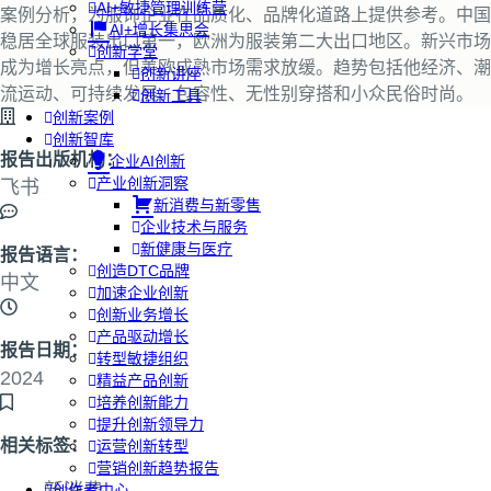
AI+敏捷管理训练营
案例分析，为服饰企业在品质化、品牌化道路上提供参考。中国
AI+增长集思会
稳居全球服装出口第一，欧洲为服装第二大出口地区。新兴市场
创新学堂
成为增长亮点，但美欧成熟市场需求放缓。趋势包括他经济、潮
创新讲座
流运动、可持续发展、包容性、无性别穿搭和小众民俗时尚。
创新工具
创新案例
创新智库
报告出版机构：
企业AI创新
产业创新洞察
飞书
新消费与新零售
企业技术与服务
新健康与医疗
报告语言：
创造DTC品牌
中文
加速企业创新
创新业务增长
产品驱动增长
报告日期：
转型敏捷组织
2024
精益产品创新
培养创新能力
提升创新领导力
相关标签：
运营创新转型
营销创新趋势报告
创作者中心