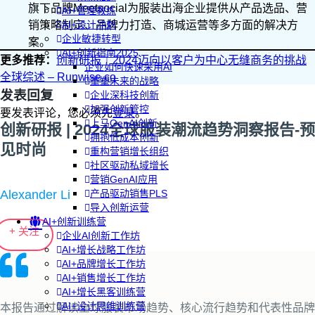
旗下品牌Meetsocial为服装出海企业提供从产品选品、营
AI+管理教练
销策略制定、品牌力打造、商城运营等多方面的解决方
AI+设计冲刺
企业敏捷转型
案。
AI+创新指南2025
更多推荐：
创新研报｜2024迈向以客户为中心无缝商务的挑战
企业如何快速采用AI
全球综述 – Runwise.co
重塑未来的战略
发表回复
企业深科技创新
加强创新管控
要发表评论，您必须先
登录
。
上马GenAI创新
创新研报 | 2024全球服装潮流趋势洞察报告-预
拥抱低成本创新
见时尚
重构营销增长组织
社区驱动私域增长
营销GenAI应用
Alexander Li
产品驱动销售PLS
导入创新运营
AI+创新训练营
+ 关注
企业AI创新工作坊
AI+增长战略工作坊
AI+品牌增长工作坊
AI+销售增长工作坊
AI+增长黑客训练营
AI+设计思维训练营
本报告通过解读全球服装市场趋势、核心流行趋势和代表性品牌