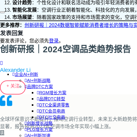
设计趋势
：个性化设计和联名活动成为吸引年轻消费者的
智能化发展
：空调行业正朝着智能化、科技化的方向发展
市场展望
：随着国家政策的支持和市场需求的变化，空调
更多推荐：
创新研报｜2024数据智能赋能消费者增长的策略与实践分享
发表回复
要发表评论，您必须先
登录
。
创新研报｜2024空调品类趋势报告
Alexander Li
企业AI+创新
AI+创新战略
+ 关注
品牌DTC方案
RGM增长方案
品牌DTC转型
DTC全渠道零售
DTC会员电商
DTC社交电商
全球环保意识不断提升，推动空调行业转型，未来五大新趋势将引
创新增长战略
显著，报告预测2023年空调市场全年实现小幅上涨。
PLG增长方案
AI+创新加速