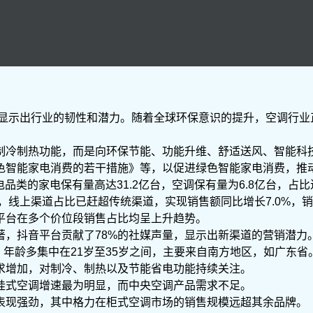
，显示出行业的韧性和潜力。随着全球环保意识的提升，空调行
制冷制热功能，而是向环保节能、功能升维、舒适送风、智能科
色智能家电消费的若干措施》等，以促进绿色智能家电消费，推
电品类的家电保有量高达31.2亿台，空调保有量为6.8亿台，占比
，线上渠道占比已赶超传统渠道，实现销售额同比增长7.0%，销
平台在多个价位段销售占比均呈上升趋势。
著，抖音平台贡献了78%的社媒声量，显示出新渠道的营销潜力
，年龄多集中在21岁至35岁之间，主要来自南方地区，如广东省
求增加，对制冷、制热以及节能省电功能持续关注。
挂式空调增速最为明显，而中央空调产品需求不足。
表现强劲，其中格力在柜式空调市场的销售规模远超其余品牌。