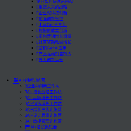
企业如何快速采用AI
重塑未来的战略
企业深科技创新
加强创新管控
上马GenAI创新
拥抱低成本创新
重构营销增长组织
社区驱动私域增长
营销GenAI应用
产品驱动销售PLS
导入创新运营
AI+创新训练营
企业AI创新工作坊
AI+增长战略工作坊
AI+品牌增长工作坊
AI+销售增长工作坊
AI+增长黑客训练营
AI+设计思维训练营
AI+敏捷管理训练营
AI+增长集思会