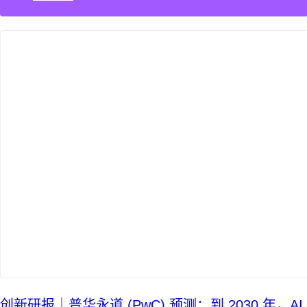
AI+敏捷管理训练营
AI+增长集思会
创新学堂
创新讲座
创新工具
创新案例
创新智库
企业AI创新
产业创新洞察
新消费与新零售
企业技术与服务
新健康与医疗
创造DTC品牌
加速企业创新
创新业务增长
产品驱动增长
转型敏捷组织
精益产品创新
培养创新能力
提升创新领导力
运营创新转型
营销创新趋势报告
创新研报｜普华永道 (PwC) 预测：到 2030 年，A
创作者中心