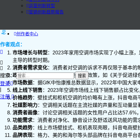
运营创新转型
营销创新趋势报告
创作者中心
作者观点：
市场增长与转型
：2023年家用空调市场实现了小幅上涨
主导的转型时期。
消费者需求变化
：消费者对空调的诉求不再仅限于基本的
政策推动
：国家相关部门出台多项政策，如《关于促进绿
搜索：
市场数据
：据GfK中怡康推总数据显示，2022年中国大家
登录
|
线上线下销售
：2023年空调市场线上线下销售额占比变化
注册
价格趋势
：壁挂式和柜机空调的均价略有上涨，抖音电商
社媒影响力
：空调相关话题在主流社媒的声量和互动量显
消费者画像
：讨论空调相关话题的女性用户占比达57.6%
功能需求
：消费者对净化、静音设计及舒适送风功能的需
品类趋势
：线上市场壁挂式、柜机表现亮眼，抖音电商壁
品牌表现
：格力、美的和海尔等头部品牌在抖音电商平台