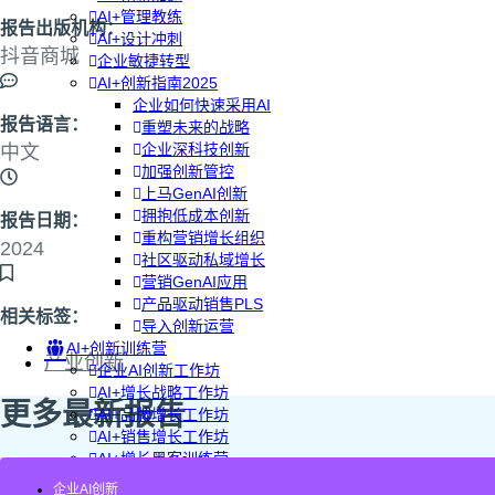
AI+管理教练
报告出版机构：
AI+设计冲刺
抖音商城
企业敏捷转型
AI+创新指南2025
企业如何快速采用AI
报告语言：
重塑未来的战略
企业深科技创新
中文
加强创新管控
上马GenAI创新
拥抱低成本创新
报告日期：
重构营销增长组织
2024
社区驱动私域增长
营销GenAI应用
产品驱动销售PLS
相关标签：
导入创新运营
AI+创新训练营
产业创新
企业AI创新工作坊
AI+增长战略工作坊
更多最新报告
AI+品牌增长工作坊
AI+销售增长工作坊
AI+增长黑客训练营
AI+设计思维训练营
企业AI创新