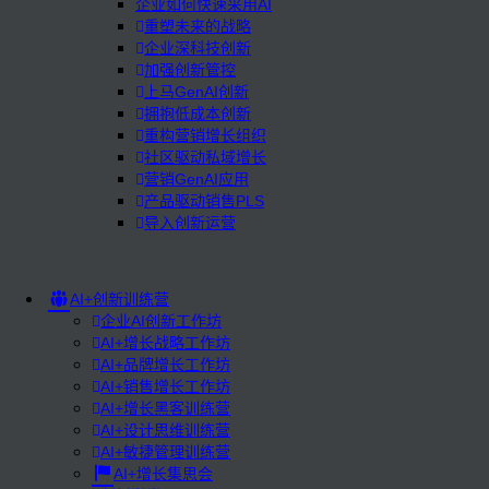
企业如何快速采用AI
重塑未来的战略
企业深科技创新
加强创新管控
上马GenAI创新
拥抱低成本创新
重构营销增长组织
社区驱动私域增长
营销GenAI应用
产品驱动销售PLS
导入创新运营
AI+创新训练营
企业AI创新工作坊
AI+增长战略工作坊
AI+品牌增长工作坊
AI+销售增长工作坊
AI+增长黑客训练营
AI+设计思维训练营
AI+敏捷管理训练营
AI+增长集思会