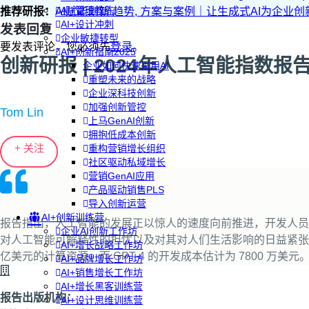
AI+管理教练
推荐研报：
AI赋能创新 趋势, 方案与案例｜让生成式AI为企业创新注入
AI+设计冲刺
发表回复
企业敏捷转型
要发表评论，您必须先
登录
。
AI+创新指南2025
创新研报 | 2024年人工智能指数报告（AI
企业如何快速采用AI
重塑未来的战略
企业深科技创新
加强创新管控
Tom Lin
上马GenAI创新
拥抱低成本创新
+ 关注
重构营销增长组织
社区驱动私域增长
营销GenAI应用
产品驱动销售PLS
导入创新运营
AI+创新训练营
报告指出，人工智能的发展正以惊人的速度向前推进，开发人员
企业AI创新工作坊
对人工智能可解释性的担忧以及对其对人们生活影响的日益紧张方面却进
AI+增长战略工作坊
亿美元的计算资源，而 GPT-4 的开发成本估计为 7800 万
AI+品牌增长工作坊
AI+销售增长工作坊
AI+增长黑客训练营
报告出版机构：
AI+设计思维训练营