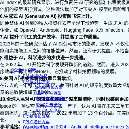
AI Index 的最新研究显示，进行负责任 AI 研究的标准化程度极其
他们的模型进行测试。这种做法增加了对顶尖 AI 模型的风险
6.生成式 AI (Generative AI) 投资额飞速上升。
即便整体 AI 领域的私人投资在去年呈现下滑趋势，生成式 AI 的
企业，如 OpenAI、Anthropic、Hugging Face 以及 Infle
7.AI 提升了职工的生产效率，并提高了工作质量。
2023年的一些研究评估了 AI 对劳动市场的影响，发现 AI
能和高技能工人之间的技能差异。然而，还有研究提醒，不恰当的
8.得益于 AI，科学进步的步伐进一步提速。
在 2022 年，AI 开始为科学发现开辟新的道路。然而，进入 2
企业AI+创新
序效率，再比如 GNoME，它推动了材料挖掘领域的发展。
AI+创新战略
9.美国 AI 相关规章的数量显着增加。
品牌DTC方案
在过去的一年和五年时间里，美国针对 AI 的规章制度数量大幅增长。
RGM增长方案
章的总数便增加了 56.3%。
品牌DTC转型
DTC全渠道零售
10.全球人民对 AI 的潜在影响意识越来越清晰，同时也感到更
DTC会员电商
Ipsos 的一项调查显示，在过去一年里，认为 AI 将在未来三至
DTC社交电商
感到担忧，这一数字相较于 2022 年增加了 13 个百分点。在美国，
创新增长战略
长。
PLG增长方案
参考链接：
AI Index Report 2024 – Artificial Intelligence Index (
AI+创新加速