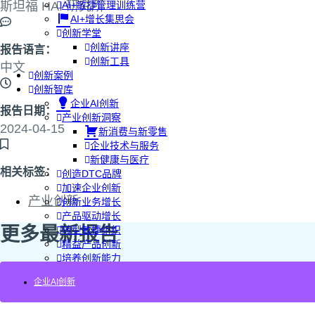
斯坦福 HAI 研究所
AI+敏捷管理训练营
AI+增长集思会
创新学堂
创新讲座
报告语言：
创新工具
中文
创新案例
创新智库
企业AI创新
报告日期：
产业创新洞察
2024-04-15
新消费与新零售
企业技术与服务
新健康与医疗
相关标签：
创造DTC品牌
加速企业创新
产业创新
创新业务增长
产品驱动增长
更多最新报告
转型敏捷组织
精益产品创新
培养创新能力
提升创新领导力
企业AI创新
运营创新转型
营销创新趋势报告
创作者中心