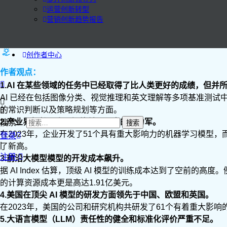
运营创新转型
营销创新趋势报告
创作者中心
作者观点：
1.AI 在某些领域的任务中已经取得了比人类更好的成绩，但并
AI 已经在包括图像分类、视觉推理和英文理解等多项基准测试
的常识判断以及策略规划等方面。
2.产业界仍然是人工智能前沿研究的主力军。
搜索：
在2023年，企业开发了51个具有重大影响力的机器学习模型
登录
|
了新高。
注册
3.前沿大模型模型的开发成本飙升。
据 AI Index 估算，顶级 AI 模型的训练成本达到了空前的高度。例如，
的计算资源成本更是高达1.91亿美元。
4.美国在顶尖 AI 模型的研发方面领先于中国、欧盟和英国。
在2023年，美国的公司和研究机构共研发了61个有着重大影响的
5.大语言模型（LLM）责任性的健全和标准化评价严重不足。