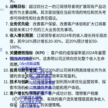
失。
战略目标
：超过四分之一的订阅领导者将扩展现有产品功
能作为主要战略，其次是加强在当前市场的地位和优先考
虑可持续性和社会责任倡议。
业务优先级
：改善客户保留、改善客户体验和扩大订阅基
础是未来12个月的三大业务优先事项。
收入增长预测
：订阅领导者对2024年的收入增长持乐观态
度，其中16%预计增长20-30%，近20%预计增长50-
100%。
关键绩效指标（
KPI
）
：客户续约或保留率是2024年最需
要改进的首要KPI，这表明公司正转向优化整个收入生命
企业AI+创新
AI+创新战略
周期。
品牌DTC方案
投资与财务管理
：超过20%的公司将利用高效增长作为关
RGM增长方案
键的资金策略，强调通过效率实现盈利。
品牌DTC转型
技术与创新
：订阅领导者计划利用AI来优化运营效率、探
DTC全渠道零售
索市场机会，并提升产品功能和用户体验。
DTC会员电商
DTC社交电商
客户增长与市场扩张
：客户成功计划、理想客户档案
创新增长战略
（ICP）的核心需求、有效的客户流失管理是提高净收入
PLG增长方案
保留（客户保留）的关键策略。
AI+创新加速