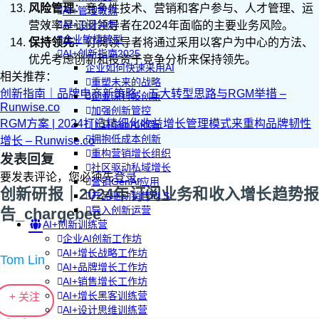
风险管理
：竞争性技术、营销和客户参与、人才管理、运
AI+管理教练
营效率是订阅领导者在2024年面临的主要业务风险。
AI+设计冲刺
企业敏捷转型
保持领先
：订阅领导者将通过采用以客户为中心的方法、
AI+创新指南2025
优先考虑创新和投资于竞争分析来保持领先。
企业如何快速采用AI
相关推荐：
重塑未来的战略
创新指南｜品牌电商新策略：五大转型思路与RGM举措 –
企业深科技创新
Runwise.co
加强创新管控
RGM方案 | 2024打造精细化收益增长管理模式来重构品牌韧性
上马GenAI创新
拥抱低成本创新
增长 – Runwise.co
重构营销增长组织
发表回复
社区驱动私域增长
要发表评论，您必须先
登录
。
营销GenAI应用
创新研报｜2024年订阅业务和收入增长趋势报
产品驱动销售PLS
导入创新运营
告_chargebee
AI+创新训练营
企业AI创新工作坊
AI+增长战略工作坊
Tom Lin
AI+品牌增长工作坊
AI+销售增长工作坊
AI+增长黑客训练营
+ 关注
AI+设计思维训练营