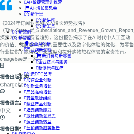
AI+敏捷管理训练营
AI+增长集思会
创新学堂
创新讲座
《2024年订阅业务和收入增长趋势报告》
创新工具
（The_State_of_Subscriptions_and_Revenue_Growth_Repor
创新案例
探索2024年消费者趋势，这份报告揭示了在AI时代中人工互动
创新智库
企业AI创新
的价值、优质客户服务的重要性以及数字化体验的优化，为零售
产业创新洞察
行业提供了赢得客户忠诚度和提升购物旅程体验的宝贵指南。
新消费与新零售
chargebee是一家
企业技术与服务
新健康与医疗
创造DTC品牌
报告出版机构：
加速企业创新
Chargebee
创新业务增长
产品驱动增长
转型敏捷组织
报告语言：
精益产品创新
培养创新能力
中文
提升创新领导力
运营创新转型
营销创新趋势报告
报告日期：
创作者中心