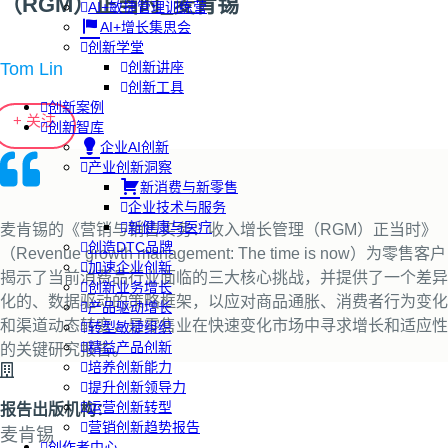
（RGM）正当时_麦肯锡
AI+敏捷管理训练营
AI+增长集思会
创新学堂
Tom Lin
创新讲座
创新工具
创新案例
+ 关注
创新智库
企业AI创新
产业创新洞察
新消费与新零售
企业技术与服务
新健康与医疗
麦肯锡的《营销与销售实务：收入增长管理（RGM）正当时》
创造DTC品牌
（Revenue growth management: The time is now）为零售客户
加速企业创新
揭示了当前消费品行业面临的三大核心挑战，并提供了一个差异
创新业务增长
化的、数据驱动的策略框架，以应对商品通胀、消费者行为变化
产品驱动增长
和渠道动态转变，是零售业在快速变化市场中寻求增长和适应性
转型敏捷组织
精益产品创新
的关键研究报告。
培养创新能力
提升创新领导力
运营创新转型
报告出版机构：
营销创新趋势报告
麦肯锡
创作者中心