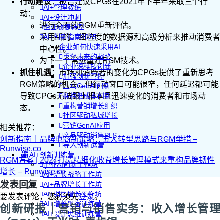
行动建议
：报告建议CPGs在2021年下半年采取三个行
AI+管理教练
动：
AI+设计冲刺
进行全面的RGM重新评估。
企业敏捷转型
采用新的、细粒度的数据源和高级分析来推动消费者
AI+创新指南2025
企业如何快速采用AI
中心性。
重塑未来的战略
为下一个常态重建RGM技术。
企业深科技创新
抓住机遇
：市场和消费者的变化为CPGs提供了重新思考
加强创新管控
RGM策略的机会，但行动窗口可能很窄，任何延迟都可能
上马GenAI创新
导致CPGs无法跟上根本且迅速变化的消费者和市场动
拥抱低成本创新
重构营销增长组织
态。
社区驱动私域增长
营销GenAI应用
相关推荐：
产品驱动销售PLS
创新指南｜品牌电商新策略：五大转型思路与RGM举措 –
导入创新运营
Runwise.co
AI+创新训练营
RGM方案 | 2024打造精细化收益增长管理模式来重构品牌韧性
企业AI创新工作坊
增长 – Runwise.co
AI+增长战略工作坊
发表回复
AI+品牌增长工作坊
AI+销售增长工作坊
要发表评论，您必须先
登录
。
AI+增长黑客训练营
创新研报｜营销与销售实务：收入增长管理
AI+设计思维训练营