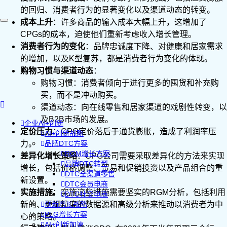
的回归、消费者行为的显著变化以及渠道动态的转变。
成本上升
：许多商品的输入成本大幅上升，这增加了
CPGs的成本，迫使他们重新考虑收入增长管理。
消费者行为的变化
：品牌忠诚度下降、对健康和居家需求
的增加，以及K型复苏，都是消费者行为变化的体现。
购物习惯与渠道动态
：
购物习惯：消费者倾向于进行更多的囤货和补充购
买，而不是冲动购买。
渠道动态：向在线零售和居家渠道的戏剧性转变，以
及B2B市场的发展。
企业AI+创新
定价压力
：CPG定价落后于通货膨胀，造成了利润率压
AI+创新战略
力。
品牌DTC方案
RGM增长方案
差异化增长策略
：CPG公司需要采取差异化的方法来实现
品牌DTC转型
增长，包括价格调整、贸易和促销投资以及产品组合的重
DTC全渠道零售
新设置。
DTC会员电商
实施措施
：实施这些措施需要坚实的RGM分析，包括利用
DTC社交电商
新的、更细粒度的数据源和高级分析来推动以消费者为中
创新增长战略
PLG增长方案
心的策略。
AI+创新加速