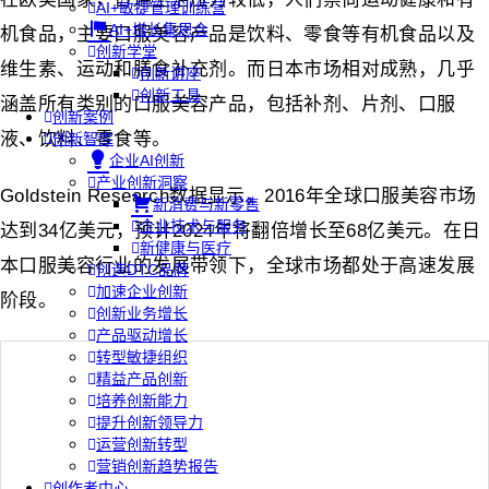
AI+敏捷管理训练营
AI+增长集思会
机食品，主要口服美容产品是饮料、零食等有机食品以及
创新学堂
维生素、运动和膳食补充剂。而日本市场相对成熟，几乎
创新讲座
创新工具
涵盖所有类别的口服美容产品，包括补剂、片剂、口服
创新案例
液、饮料、零食等。
创新智库
企业AI创新
产业创新洞察
Goldstein Research数据显示，2016年全球口服美容市场
新消费与新零售
企业技术与服务
达到34亿美元，预计2024年将翻倍增长至68亿美元。在日
新健康与医疗
本口服美容行业的发展带领下，全球市场都处于高速发展
创造DTC品牌
加速企业创新
阶段。
创新业务增长
产品驱动增长
转型敏捷组织
精益产品创新
培养创新能力
提升创新领导力
运营创新转型
营销创新趋势报告
创作者中心