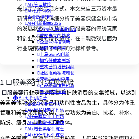
AI+管理教练
来越主流的生活方式。本文来自三万资本最
AI+设计冲刺
企业敏捷转型
新研报，全文详细分析了美容保健全球市场
AI+创新指南2025
的发展状态，以及国内口服美容的传统玩家
企业如何快速采用AI
重塑未来的战略
和创业公司的增长情况，在中观微观层面为
企业深科技创新
行业玩家提供了详细的对标和参考。
加强创新管控
上马GenAI创新
拥抱低成本创新
重构营销增长组织
社区驱动私域增长
营销GenAI应用
1 口服美容行业发展趋势
产品驱动销售PLS
导入创新运营
口服美容
行业是健康保健和护肤消费的交集领域，以达到
AI+创新训练营
美容美体功效的保健品和功能性食品为主，具体分为体重
企业AI创新工作坊
AI+增长战略工作坊
管理和美容保养两大类，主要功效为美白、抗老、补水、
AI+品牌增长工作坊
防脱、瘦身、丰胸、调理身体。
AI+销售增长工作坊
AI+增长黑客训练营
AI+设计思维训练营
在欧美国家，普遍生活压力较低，人们崇尚运动健康和有