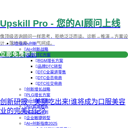
Upskill Pro - 您的AI顾问上线
像顶级咨询顾问一样思考，拒绝泛泛而谈。诊断→推演→方案设
计→落地指南，一气呵成。
企业AI+创新
AI+创新战略
立即免费使用
品牌DTC方案
RGM增长方案
品牌DTC转型
DTC全渠道零售
DTC会员电商
DTC社交电商
创新增长战略
PLG增长方案
创新研报｜美丽吃出来!谁将成为口服美容
AI+创新加速
AI+管理教练
业的完美日记?
AI+设计冲刺
企业敏捷转型
AI+创新指南2025