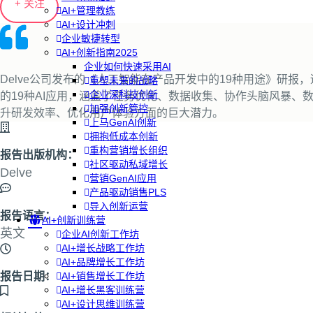
+ 关注
AI+管理教练
AI+设计冲刺
企业敏捷转型
AI+创新指南2025
企业如何快速采用AI
Delve公司发布的《人工智能在产品开发中的19种用途》研
重塑未来的战略
企业深科技创新
的19种AI应用，涵盖了任务优化、数据收集、协作头脑风暴、
加强创新管控
升研发效率、优化用户体验方面的巨大潜力。
上马GenAI创新
拥抱低成本创新
重构营销增长组织
报告出版机构：
社区驱动私域增长
Delve
营销GenAI应用
产品驱动销售PLS
导入创新运营
报告语言：
AI+创新训练营
英文
企业AI创新工作坊
AI+增长战略工作坊
AI+品牌增长工作坊
报告日期：
AI+销售增长工作坊
AI+增长黑客训练营
AI+设计思维训练营