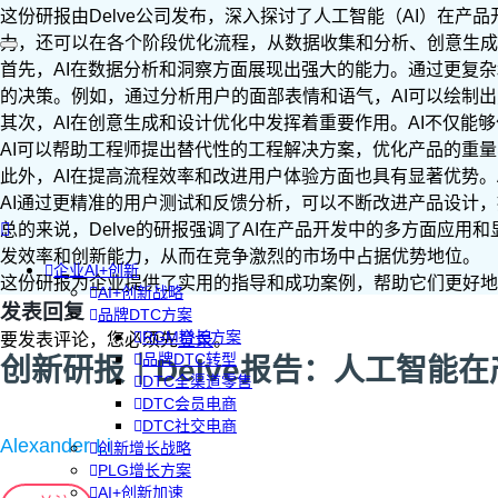
这份研报由Delve公司发布，深入探讨了人工智能（AI）在
力，还可以在各个阶段优化流程，从数据收集和分析、创意生成
首先，AI在数据分析和洞察方面展现出强大的能力。通过更复
的决策。例如，通过分析用户的面部表情和语气，AI可以绘制
其次，AI在创意生成和设计优化中发挥着重要作用。AI不仅能
AI可以帮助工程师提出替代性的工程解决方案，优化产品的重
此外，AI在提高流程效率和改进用户体验方面也具有显著优势
AI通过更精准的用户测试和反馈分析，可以不断改进产品设计
总的来说，Delve的研报强调了AI在产品开发中的多方面应用
发效率和创新能力，从而在竞争激烈的市场中占据优势地位。
企业AI+创新
这份研报为企业提供了实用的指导和成功案例，帮助它们更好地
AI+创新战略
发表回复
品牌DTC方案
RGM增长方案
要发表评论，您必须先
登录
。
品牌DTC转型
创新研报｜Delve报告：人工智能
DTC全渠道零售
DTC会员电商
DTC社交电商
Alexander Li
创新增长战略
PLG增长方案
AI+创新加速