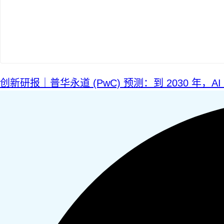
搜索：
登录
创新研报｜普华永道 (PwC) 预测：到 2030 年，A