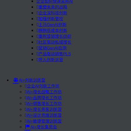
企业如何快速采用AI
重塑未来的战略
企业深科技创新
加强创新管控
上马GenAI创新
拥抱低成本创新
重构营销增长组织
社区驱动私域增长
营销GenAI应用
产品驱动销售PLS
导入创新运营
AI+创新训练营
企业AI创新工作坊
AI+增长战略工作坊
AI+品牌增长工作坊
AI+销售增长工作坊
AI+增长黑客训练营
AI+设计思维训练营
AI+敏捷管理训练营
AI+增长集思会