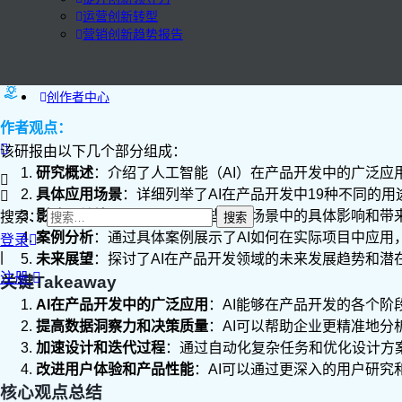
运营创新转型
营销创新趋势报告
创作者中心
作者观点：
该研报由以下几个部分组成：
研究概述
：介绍了人工智能（AI）在产品开发中的广泛应
具体应用场景
：详细列举了AI在产品开发中19种不同的
影响与益处
：分析了AI在这些应用场景中的具体影响和
搜索：
案例分析
：通过具体案例展示了AI如何在实际项目中应用
登录
|
未来展望
：探讨了AI在产品开发领域的未来发展趋势和潜
注册
关键Takeaway
AI在产品开发中的广泛应用
：AI能够在产品开发的各个
提高数据洞察力和决策质量
：AI可以帮助企业更精准地
加速设计和迭代过程
：通过自动化复杂任务和优化设计方
改进用户体验和产品性能
：AI可以通过更深入的用户研
核心观点总结