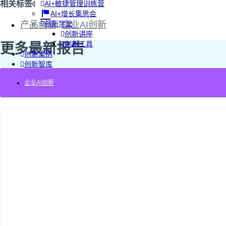
相关标签：
AI+敏捷管理训练营
AI+增长集思会
产品创新
创新学堂
,
企业AI创新
创新讲座
创新工具
更多最新报告
创新案例
创新智库
企业AI创新
企业AI创新
产业创新洞察
新消费与新零售
企业技术与服务
新健康与医疗
创造DTC品牌
加速企业创新
创新业务增长
产品驱动增长
转型敏捷组织
精益产品创新
培养创新能力
提升创新领导力
运营创新转型
营销创新趋势报告
创作者中心