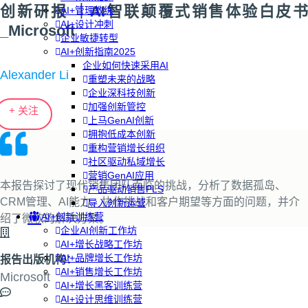
创新研报 ｜AI智联颠覆式销售体验白皮书
AI+管理教练
AI+设计冲刺
_Microsoft
企业敏捷转型
AI+创新指南2025
企业如何快速采用AI
Alexander Li
重塑未来的战略
企业深科技创新
加强创新管控
+ 关注
上马GenAI创新
拥抱低成本创新
重构营销增长组织
社区驱动私域增长
营销GenAI应用
本报告探讨了现代销售团队面临的挑战，分析了数据孤岛、
产品驱动销售PLS
CRM管理、AI能力、协作挑战和客户期望等方面的问题，并介
导入创新运营
AI+创新训练营
绍了微软的解决方案。
企业AI创新工作坊
AI+增长战略工作坊
AI+品牌增长工作坊
报告出版机构：
AI+销售增长工作坊
Microsoft
AI+增长黑客训练营
AI+设计思维训练营