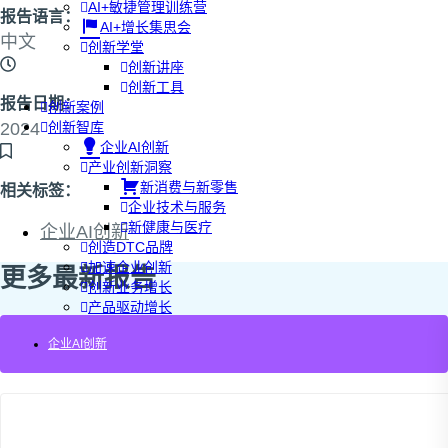
AI+敏捷管理训练营
报告语言：
AI+增长集思会
中文
创新学堂
创新讲座
创新工具
报告日期：
创新案例
2024
创新智库
企业AI创新
产业创新洞察
新消费与新零售
相关标签：
企业技术与服务
新健康与医疗
企业AI创新
创造DTC品牌
加速企业创新
更多最新报告
创新业务增长
产品驱动增长
转型敏捷组织
企业AI创新
精益产品创新
培养创新能力
提升创新领导力
运营创新转型
营销创新趋势报告
创作者中心