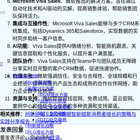
Microsoft Viva Sales
：微软推出的解决方案，旨在通过
自动化技术和AI驱动的见解，提高销售体验，帮助销售团
队保持活力。
集成与互操作性
：Microsoft Viva Sales能够与多个CRM系
统集成，包括Dynamics 365和Salesforce，实现数据的实
时同步和统一客户信息。
AI功能
：Viva Sales提供AI情绪分析、智能商机跟进、关
键信息提取和个性化服务，以提升客户满意度。
团队协作
：Viva Sales支持在Teams中与团队成员无障碍
分享实时且完整的客户CRM数据，促进快速协作。
价值主张
企业AI+创新
：微软强调信任、安全与合规性、全球规模和行
AI+创新战略
业经验，提供完整的产品生态和成熟的合作伙伴网络，助
品牌DTC方案
力企业数字化转型。
RGM增长方案
资源与支持
：微软提供包括官网、免费试用、蓝云官网、
品牌DTC转型
案例中心和信任中心在内的多种资源和支持渠道。
DTC全渠道零售
DTC会员电商
相关推荐：
创新研报｜2024数据智能赋能消费者增长的策略与
DTC社交电商
实践分享报告 – Runwise.co
创新增长战略
发表回复
PLG增长方案
要发表评论，您必须先
登录
。
AI+创新加速