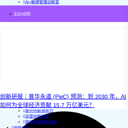
AI+敏捷管理训练营
AI+增长集思会
创新学堂
企业AI创新
创新讲座
创新工具
创新案例
创新智库
企业AI创新
产业创新洞察
新消费与新零售
企业技术与服务
新健康与医疗
创造DTC品牌
加速企业创新
创新业务增长
产品驱动增长
转型敏捷组织
创新研报｜普华永道 (PwC) 预测：到 2030 年，AI
精益产品创新
如何为全球经济贡献 15.7 万亿美元？
培养创新能力
提升创新领导力
运营创新转型
营销创新趋势报告
创作者中心