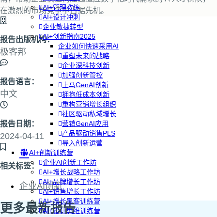
AI+管理教练
在激烈的市场竞争中占据先机。
AI+设计冲刺
企业敏捷转型
AI+创新指南2025
报告出版机构：
企业如何快速采用AI
极客邦
重塑未来的战略
企业深科技创新
加强创新管控
报告语言：
上马GenAI创新
中文
拥抱低成本创新
重构营销增长组织
社区驱动私域增长
报告日期：
营销GenAI应用
产品驱动销售PLS
2024-04-11
导入创新运营
AI+创新训练营
企业AI创新工作坊
相关标签：
AI+增长战略工作坊
AI+品牌增长工作坊
企业AI创新
AI+销售增长工作坊
AI+增长黑客训练营
更多最新报告
AI+设计思维训练营