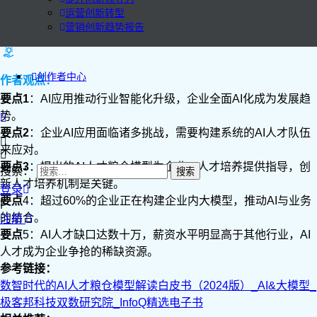
运营创新转型
营销创新趋势报告
创作者中心
作者观点：
要点1
：AI应用推动行业智能化升级，企业全面AI化成为发展趋
势。
要点2
：企业AI应用面临诸多挑战，需要构建系统的AI人才队伍
来应对。
要点3
：提出的AI人才粮仓模型为企业AI人才培养提供指导，创
搜索：
新人才培养机制是关键。
登录
要
点
4：超过60%的企业正在构建企业内大模型，推动AI与业务
|
的结合。
注册
要
点
5：AI人才缺口达数十万，薪资水平明显高于其他行业，AI
人才成为企业争抢的稀缺资源。
参考链接：
数智时代的AI人才粮仓模型解读白皮书（2024版）_AI&大模型_
极客邦科技双数研究院_InfoQ精选电子书