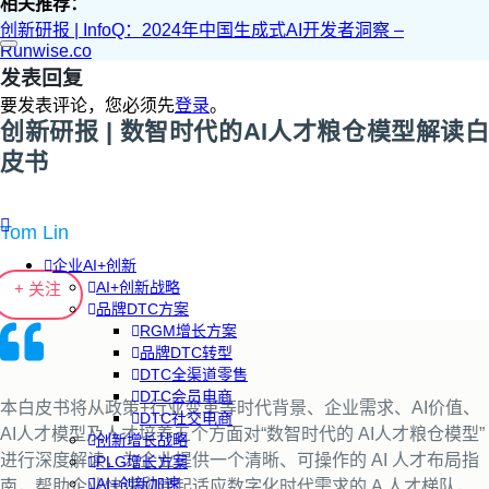
相关推荐：
创新研报 | InfoQ：2024年中国生成式AI开发者洞察 –
Runwise.co
发表回复
要发表评论，您必须先
登录
。
创新研报 | 数智时代的AI人才粮仓模型解读白
皮书
Tom Lin
企业AI+创新
AI+创新战略
+ 关注
品牌DTC方案
RGM增长方案
品牌DTC转型
DTC全渠道零售
DTC会员电商
本白皮书将从政策+行业变革等时代背景、企业需求、AI价值、
DTC社交电商
AI人才模型及人才培养五个方面对“数智时代的 AI人才粮仓模型”
创新增长战略
进行深度解读，为企业提供一个清晰、可操作的 AI 人才布局指
PLG增长方案
AI+创新加速
南，帮助企业快速构建起适应数字化时代需求的 A 人才梯队，