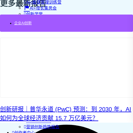
更多最新报告
AI+敏捷管理训练营
AI+增长集思会
创新学堂
创新讲座
企业AI创新
创新工具
创新案例
创新智库
企业AI创新
产业创新洞察
新消费与新零售
企业技术与服务
新健康与医疗
创造DTC品牌
加速企业创新
创新业务增长
产品驱动增长
转型敏捷组织
精益产品创新
创新研报｜普华永道 (PwC) 预测：到 2030 年，AI
培养创新能力
提升创新领导力
如何为全球经济贡献 15.7 万亿美元？
运营创新转型
营销创新趋势报告
创作者中心