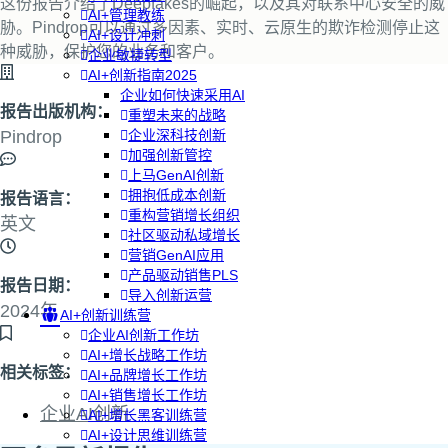
这份报告介绍了Deepfakes的崛起，以及其对联系中心安全的威
AI+管理教练
胁。Pindrop可以通过多因素、实时、云原生的欺诈检测停止这
AI+设计冲刺
种威胁，保护您的业务和客户。
企业敏捷转型
AI+创新指南2025
企业如何快速采用AI
报告出版机构：
重塑未来的战略
Pindrop
企业深科技创新
加强创新管控
上马GenAI创新
拥抱低成本创新
报告语言：
重构营销增长组织
英文
社区驱动私域增长
营销GenAI应用
产品驱动销售PLS
报告日期：
导入创新运营
2024年
AI+创新训练营
企业AI创新工作坊
AI+增长战略工作坊
相关标签：
AI+品牌增长工作坊
AI+销售增长工作坊
企业AI创新
AI+增长黑客训练营
AI+设计思维训练营