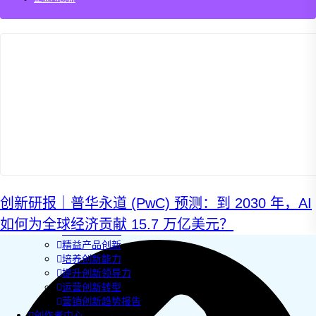
AI+敏捷管理训练营
AI+增长集思会
创新学堂
创新讲座
创新工具
创新案例
创新智库
企业AI创新
产业创新洞察
新消费与新零售
企业技术与服务
新健康与医疗
创造DTC品牌
加速企业创新
创新研报｜普华永道 (PwC) 预测：到 2030 年，AI
创新业务增长
产品驱动增长
如何为全球经济贡献 15.7 万亿美元？
转型敏捷组织
精益产品创新
培养创新能力
提升创新领导力
运营创新转型
营销创新趋势报告
创作者中心