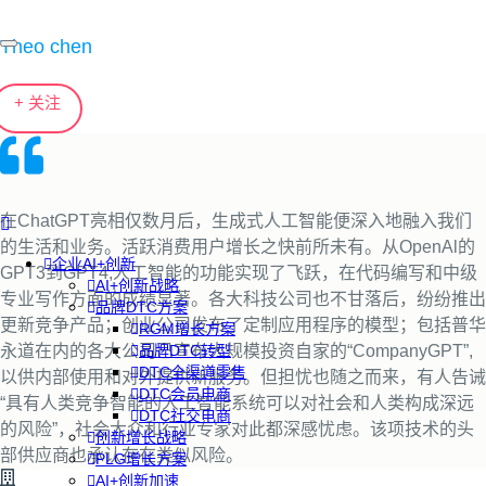
Theo chen
+ 关注
在ChatGPT亮相仅数月后，生成式人工智能便深入地融入我们
的生活和业务。活跃消费用户增长之快前所未有。从OpenAl的
企业AI+创新
GPT3到GPT4,人工智能的功能实现了飞跃，在代码编写和中级
AI+创新战略
专业写作方面的成绩显著。各大科技公司也不甘落后，纷纷推出
品牌DTC方案
更新竞争产品；创业公司发布了定制应用程序的模型；包括普华
RGM增长方案
永道在内的各大公司已宣布大规模投资自家的“CompanyGPT”,
品牌DTC转型
DTC全渠道零售
以供内部使用和对外提供新服务。但担忧也随之而来，有人告诫
DTC会员电商
“具有人类竞争智能的人工智能系统可以对社会和人类构成深远
DTC社交电商
的风险”，社会大众和行业专家对此都深感忧虑。该项技术的头
创新增长战略
部供应商也承认存在类似风险。
PLG增长方案
AI+创新加速