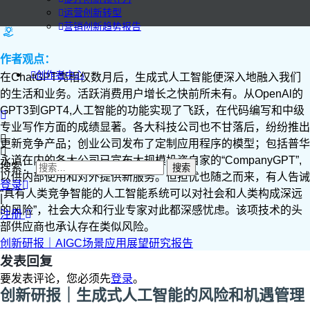
运营创新转型
营销创新趋势报告
作者观点：
创作者中心
在ChatGPT亮相仅数月后，生成式人工智能便深入地融入我们
的生活和业务。活跃消费用户增长之快前所未有。从OpenAl的
GPT3到GPT4,人工智能的功能实现了飞跃，在代码编写和中级
专业写作方面的成绩显著。各大科技公司也不甘落后，纷纷推出
更新竞争产品；创业公司发布了定制应用程序的模型；包括普华
永道在内的各大公司已宣布大规模投资自家的“CompanyGPT”,
搜索：
以供内部使用和对外提供新服务。但担忧也随之而来，有人告诫
登录
“具有人类竞争智能的人工智能系统可以对社会和人类构成深远
|
的风险”，社会大众和行业专家对此都深感忧虑。该项技术的头
注册
部供应商也承认存在类似风险。
创新研报｜AIGC场景应用展望研究报告
发表回复
要发表评论，您必须先
登录
。
创新研报｜生成式人工智能的风险和机遇管理