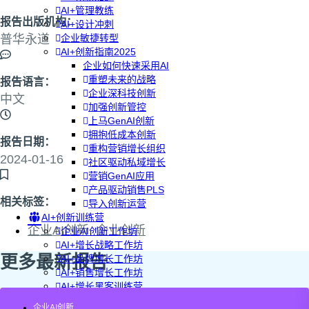
AI+管理教练
报告出版机构：
AI+设计冲刺
普华永道
企业敏捷转型
AI+创新指南2025
企业如何快速采用AI
重塑未来的战略
报告语言：
企业深科技创新
中文
加强创新管控
上马GenAI创新
拥抱低成本创新
报告日期：
重构营销增长组织
2024-01-16
社区驱动私域增长
营销GenAI应用
产品驱动销售PLS
相关标签：
导入创新运营
AI+创新训练营
企业AI创新
,
企业创新
企业AI创新工作坊
AI+增长战略工作坊
更多最新报告
AI+品牌增长工作坊
AI+销售增长工作坊
AI+增长黑客训练营
AI+设计思维训练营
企业AI创新