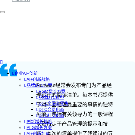
企业AI+创新
AI+创新战略
Runwise经常会发布专门为产品经
品牌DTC方案
RGM增长方案
理设计的阅读清单。每本书都提供
品牌DTC转型
DTC全渠道零售
了对产品经理最重要的事情的独特
DTC会员电商
见解，包括有关领导力的一般课程
DTC社交电商
创新增长战略
以及特定于产品管理的提示和技
PLG增长方案
巧。本次的清单提供了我读过的五
AI+创新加速