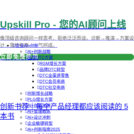
Upskill Pro - 您的AI顾问上线
像顶级咨询顾问一样思考，拒绝泛泛而谈。诊断→推演→方案设
计→落地指南，一气呵成。
企业AI+创新
AI+创新战略
立即免费使用
品牌DTC方案
RGM增长方案
品牌DTC转型
DTC全渠道零售
DTC会员电商
DTC社交电商
创新增长战略
PLG增长方案
创新书荐｜每个产品经理都应该阅读的 5
AI+创新加速
AI+管理教练
本书
AI+设计冲刺
企业敏捷转型
AI+创新指南2025