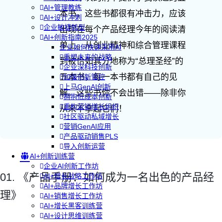
AI+管理教练
本书，这些书都很有冲击力，应该
AI+设计冲刺
企业敏捷转型
出现在每个产品经理今年的阅读清
AI+创新指南2025
单上。从创业精神和综合管理课程
企业如何快速采用AI
重塑未来的战略
到被恰如其分地称为“总理圣经”的
企业深科技创新
五本书，每一本书都有自己的见
加强创新管控
上马GenAI创新
解。这些书你不会出错——除非你
拥抱低成本创新
重构营销增长组织
从来不拿起它们！
社区驱动私域增长
营销GenAI应用
产品驱动销售PLS
导入创新运营
AI+创新训练营
企业AI创新工作坊
01. 《产品手册：如何成为一名出色的产品经
AI+增长战略工作坊
AI+品牌增长工作坊
理》
AI+销售增长工作坊
AI+增长黑客训练营
AI+设计思维训练营