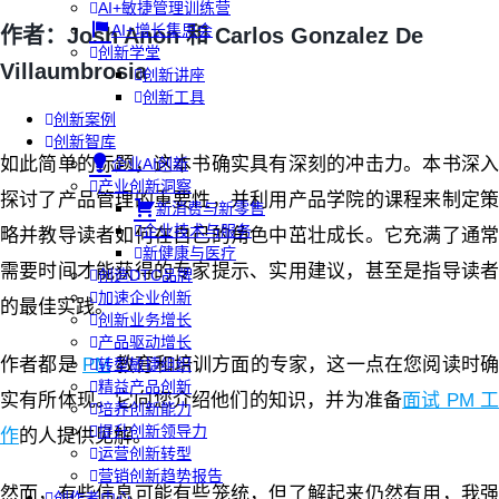
AI+敏捷管理训练营
AI+增长集思会
作者：Josh Anon 和 Carlos Gonzalez De
创新学堂
Villaumbrosia
创新讲座
创新工具
创新案例
创新智库
如此简单的标题，这本书确实具有深刻的冲击力。本书深入
企业AI创新
产业创新洞察
探讨了产品管理的重要性，并利用产品学院的课程来制定策
新消费与新零售
企业技术与服务
略并教导读者如何在自己的角色中茁壮成长。它充满了通常
新健康与医疗
需要时间才能获得的专家提示、实用建议，甚至是指导读者
创造DTC品牌
加速企业创新
的最佳实践。
创新业务增长
产品驱动增长
作者都是
PM
教育和培训方面的专家，这一点在您阅读时确
转型敏捷组织
精益产品创新
实有所体现。它向您介绍他们的知识，并为准备
面试 PM 
培养创新能力
提升创新领导力
作
的人提供见解。
运营创新转型
营销创新趋势报告
然而，有些信息可能有些笼统，但了解起来仍然有用，我强
创作者中心